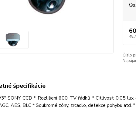
Cen
60
48,
Číslo p
Napájan
tné špecifikácie
/3" SONY CCD * Rozlišení 600 TV řádků * Citlivost 0.05 lux @
AGC, AES, BLC * Soukromé zóny, zrcadlo, detekce pohybu atd. *