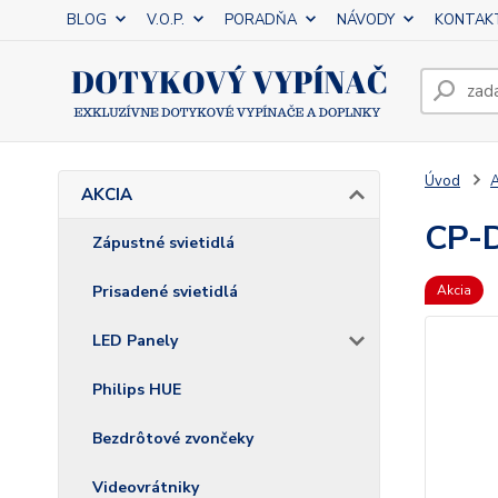
BLOG
V.O.P.
PORADŇA
NÁVODY
KONTAK
Úvod
AKCIA
CP-D
Zápustné svietidlá
Prisadené svietidlá
Akcia
LED Panely
Philips HUE
Bezdrôtové zvončeky
Videovrátniky