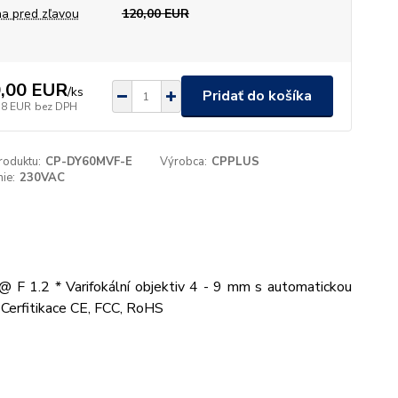
a pred zľavou
120,00 EUR
,00 EUR
/
ks
Pridať do košíka
78 EUR
bez DPH
roduktu:
CP-DY60MVF-E
Výrobca:
CPPLUS
ie:
230VAC
 F 1.2 * Varifokální objektiv 4 - 9 mm s automatickou
 Cerfitikace CE, FCC, RoHS