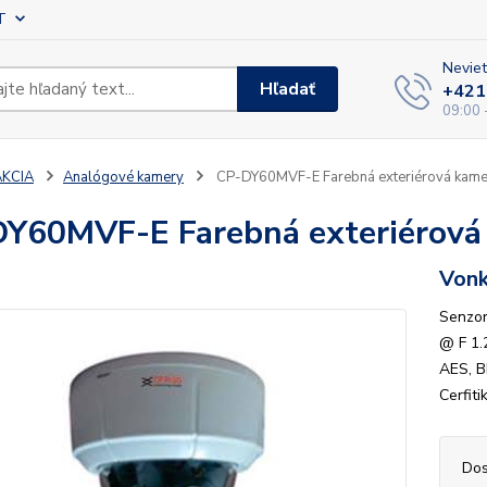
T
Neviet
Hľadať
+421
09:00 
AKCIA
Analógové kamery
CP-DY60MVF-E Farebná exteriérová kame
Y60MVF-E Farebná exteriérová
Vonk
Senzor
@ F 1.
AES, B
Cerfit
Dos