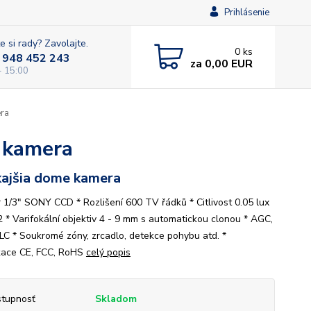
Prihlásenie
e si rady? Zavolajte.
0
ks
 948 452 243
za
0,00 EUR
- 15:00
ra
 kamera
ajšia dome kamera
 1/3" SONY CCD * Rozlišení 600 TV řádků * Citlivost 0.05 lux
2 * Varifokální objektiv 4 - 9 mm s automatickou clonou * AGC,
LC * Soukromé zóny, zrcadlo, detekce pohybu atd. *
ikace CE, FCC, RoHS
celý popis
tupnosť
Skladom