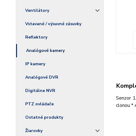
Ventilátory
Vstavané / výsuvné zásuvky
Reflektory
Analógové kamery
IP kamery
Analógové DVR
Komple
Digitálne NVR
Senzor 1
PTZ ovládače
clonou * 
Ostatné produkty
Žiarovky