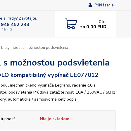
Prihlásenie
e si rady? Zavolajte.
0
ks
 948 452 243
za
0,00 EUR
- 15:00
- biely modul s možnosťou podsvietenia
l s možnosťou podsvietenia
LO kompatibilný vypínač LE077012
modul mechanického vypínača Legrand, radenie č.6 s
ťou podsvietenia Prúdová zaťažiteľnosť: 10A / 250VAC / 50Hz
ory: automatické / samosvorné
celý popis
tupnosť
Nie je skladom