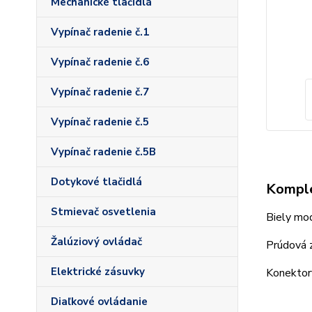
Mechanické tlačidlá
Vypínač radenie č.1
Vypínač radenie č.6
Vypínač radenie č.7
Vypínač radenie č.5
Vypínač radenie č.5B
Dotykové tlačidlá
Komple
Stmievač osvetlenia
Biely mod
Žalúziový ovládač
Prúdová 
Elektrické zásuvky
Konektor
Diaľkové ovládanie