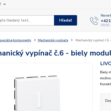
T
Neviet
Hľadať
+421
09:00 
peciálne komponenty
Mechanické vypínače
Mechanický vypínač č.6 
anický vypínač č.6 - biely modu
LIVO
Biely 
možnos
Konekt
Dos