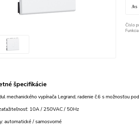
/
ks
Číslo p
Funkcia
tné špecifikácie
ul mechanického vypínača Legrand, radenie č.6 s možnosťou pod
zaťažiteľnosť: 10A / 250VAC / 50Hz
y: automatické / samosvorné