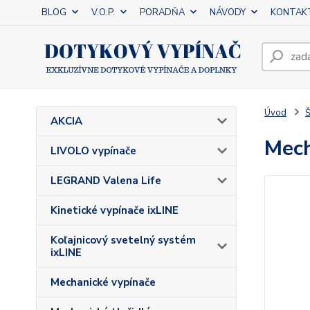
BLOG
V.O.P.
PORADŇA
NÁVODY
KONTAK
Úvod
Š
AKCIA
Mech
LIVOLO vypínače
LEGRAND Valena Life
Kinetické vypínače ixLINE
Koľajnicový svetelný systém
ixLINE
Mechanické vypínače