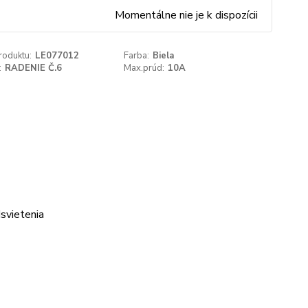
Momentálne nie je k dispozícii
roduktu:
LE077012
Farba:
Biela
:
RADENIE Č.6
Max.prúd:
10A
svietenia