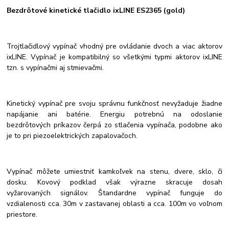
Bezdrôtové kinetické tlačidlo ixLINE ES2365 (gold)
Trojtlačidlový vypínač vhodný pre ovládanie dvoch a viac aktorov
ixLINE. Vypínač je kompatibilný so všetkými typmi aktorov ixLINE
tzn. s vypínačmi aj stmievačmi.
Kinetický vypínač pre svoju správnu funkčnosť nevyžaduje žiadne
napájanie ani batérie. Energiu potrebnú na odoslanie
bezdrôtových príkazov čerpá zo stlačenia vypínača, podobne ako
je to pri piezoelektrických zapalovačoch.
Vypínač môžete umiestniť kamkoľvek na stenu, dvere, sklo, či
dosku. Kovový podklad však výrazne skracuje dosah
vyžarovaných signálov. Štandardne vypínač funguje do
vzdialenosti cca. 30m v zastavanej oblasti a cca. 100m vo voľnom
priestore.