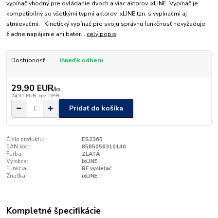
vypínač vhodný pre ovládanie dvoch a viac aktorov ixLINE. Vypínač je
kompatibilný so všetkými typmi aktorov ixLINE tzn. s vypínačmi aj
stmievačmi. Kinetický vypínač pre svoju správnu funkčnosť nevyžaduje
žiadne napájanie ani batér...
celý popis
Dostupnosť
ihneď k odberu
29,90 EUR
/
ks
24,31 EUR
bez DPH
Pridať do košíka
Číslo produktu:
ES2365
EAN kód:
8585056310140
Farba:
ZLATÁ
Výrobca:
ixLINE
Funkcia:
RF vysielač
Značka:
ixLINE
Kompletné špecifikácie