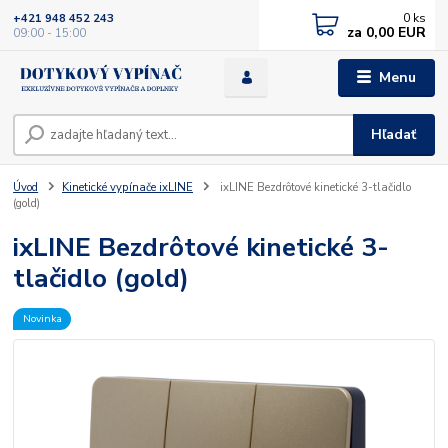
0
ks
+421 948 452 243
za
0,00 EUR
09:00 - 15:00
Menu
Hľadať
Úvod
Kinetické vypínače ixLINE
ixLINE Bezdrôtové kinetické 3-tlačidlo
(gold)
ixLINE Bezdrôtové kinetické 3-
tlačidlo (gold)
Novinka