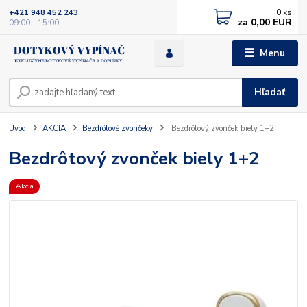
0
ks
+421 948 452 243
za
0,00 EUR
09:00 - 15:00
Menu
Hľadať
Úvod
AKCIA
Bezdrôtové zvončeky
Bezdrôtový zvonček biely 1+2
Bezdrôtový zvonček biely 1+2
Akcia