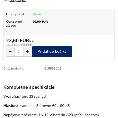
2ks
celý popis
Dostupnosť
Skladom
Cena pred
26,60 EUR
zľavou
23,60 EUR
/
ks
19,19 EUR
bez DPH
Pridať do košíka
Číslo produktu:
GL55330A2
Kompletné špecifikácie
Vyzváňací tón: 32 rôznych
Hlasitosť zvonenia: 3 úrovne 60 - 90 dB
Napájanie tlačidlom: 1 x 12 V batéria A23 (príslušenstvo)