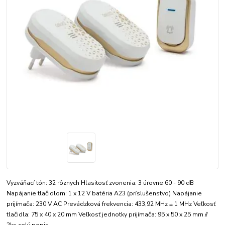
Vyzváňací tón: 32 rôznych Hlasitosť zvonenia: 3 úrovne 60 - 90 dB
Napájanie tlačidlom: 1 x 12 V batéria A23 (príslušenstvo) Napájanie
prijímača: 230 V AC Prevádzková frekvencia: 433,92 MHz ± 1 MHz Veľkosť
tlačidla: 75 x 40 x 20 mm Veľkosť jednotky prijímača: 95 x 50 x 25 mm //