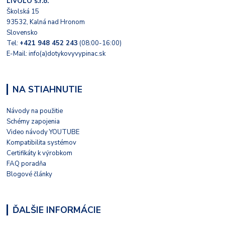
LIVOLO s.r.o.
Školská 15
93532, Kalná nad Hronom
Slovensko
Tel:
+421 948 452 243
(08:00-16:00)
E-Mail: info(a)dotykovyvypinac.sk
NA STIAHNUTIE
Návody na použitie
Schémy zapojenia
Video návody YOUTUBE
Kompatibilita systémov
Certifikáty k výrobkom
FAQ poradňa
Blogové články
ĎALŠIE INFORMÁCIE