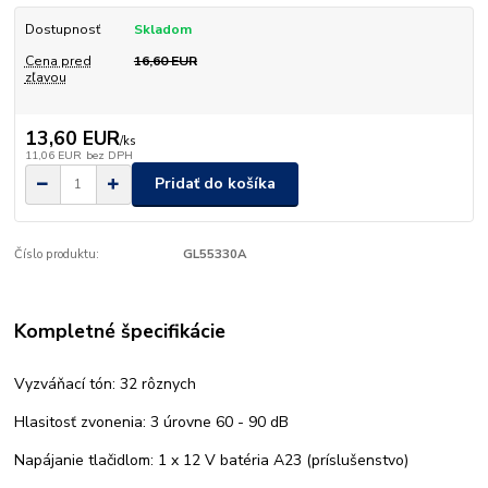
Dostupnosť
Skladom
Cena pred
16,60 EUR
zľavou
13,60 EUR
/
ks
11,06 EUR
bez DPH
Pridať do košíka
Číslo produktu:
GL55330A
Kompletné špecifikácie
Vyzváňací tón: 32 rôznych
Hlasitosť zvonenia: 3 úrovne 60 - 90 dB
Napájanie tlačidlom: 1 x 12 V batéria A23 (príslušenstvo)