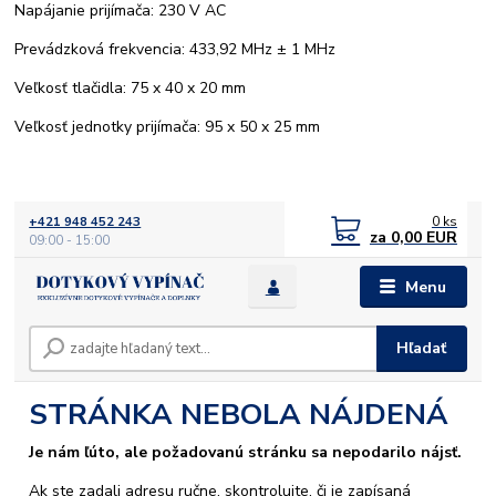
Napájanie prijímača: 230 V AC
Prevádzková frekvencia: 433,92 MHz ± 1 MHz
Veľkosť tlačidla: 75 x 40 x 20 mm
Veľkosť jednotky prijímača: 95 x 50 x 25 mm
0
ks
+421 948 452 243
za
0,00 EUR
09:00 - 15:00
Menu
Hľadať
STRÁNKA NEBOLA NÁJDENÁ
Je nám ľúto, ale požadovanú stránku sa nepodarilo nájsť.
Ak ste zadali adresu ručne, skontrolujte, či je zapísaná