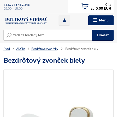
0
ks
+421 948 452 243
za
0,00 EUR
09:00 - 15:00
Menu
Hľadať
Úvod
AKCIA
Bezdrôtové zvončeky
Bezdrôtový zvonček biely
Bezdrôtový zvonček biely