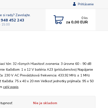
Prihlásenie
e si rady? Zavolajte.
0
ks
 948 452 243
za
0,00 EUR
- 15:00
ací tón: 32 rôznych Hlasitosť zvonenia: 3 úrovne 60 - 90 dB
nie tlačidlom: 1 x 12 V batéria A23 (príslušenstvo) Napájanie
ača: 230 V AC Prevádzková frekvencia: 433,92 MHz ± 1 MHz
 tlačidla: 75 x 40 x 20 mm Veľkosť jednotky prijímača: 95 x 50
mm
celý popis
tupnosť
Nie je skladom