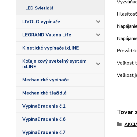
Vyzváňací
LED Svietidlá
Hlasitosť
LIVOLO vypínače
Napájanie
LEGRAND Valena Life
Napájanie
Kinetické vypínače ixLINE
Prevádzk
Koľajnicový svetelný systém
Veľkosť t
ixLINE
Veľkosť j
Mechanické vypínače
Mechanické tlačidlá
Vypínač radenie č.1
Tovar 
Vypínač radenie č.6
AKCI
Vypínač radenie č.7