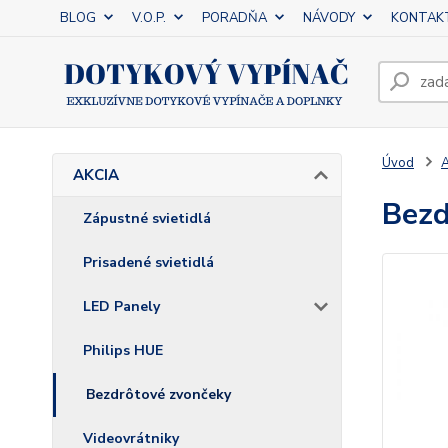
BLOG
V.O.P.
PORADŇA
NÁVODY
KONTAK
Úvod
AKCIA
Bezd
Zápustné svietidlá
Prisadené svietidlá
LED Panely
Philips HUE
Bezdrôtové zvončeky
Videovrátniky