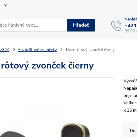
T
Neviet
Hľadať
+421
09:00 
AKCIA
Bezdrôtové zvončeky
Bezdrôtový zvonček čierny
rôtový zvonček čierny
Vyzváň
Napája
prijím
Veľkosť
x 25 
Dos