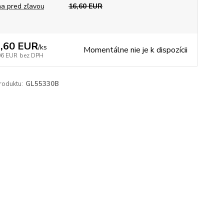
a pred zľavou
16,60 EUR
,60 EUR
/
ks
Momentálne nie je k dispozícii
06 EUR
bez DPH
roduktu:
GL55330B