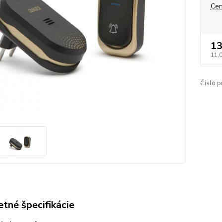
Cen
13
11,
Číslo p
tné špecifikácie