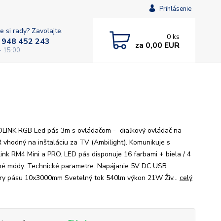
Prihlásenie
e si rady? Zavolajte.
0
ks
 948 452 243
za
0,00 EUR
- 15:00
INK RGB Led pás 3m s ovládačom - diaľkový ovládač na
R vhodný na inštaláciu za TV (Ambilight). Komunikuje s
ink RM4 Mini a PRO. LED pás disponuje 16 farbami + biela / 4
né módy. Technické parametre: Napájanie 5V DC USB
y pásu 10x3000mm Svetelný tok 540lm výkon 21W Živ...
celý