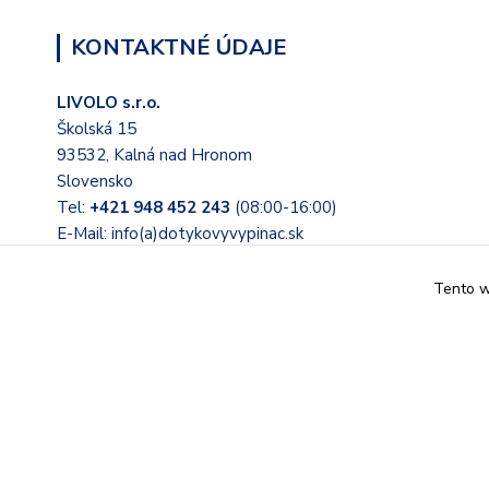
KONTAKTNÉ ÚDAJE
LIVOLO s.r.o.
Školská 15
93532, Kalná nad Hronom
Slovensko
Tel:
+421 948 452 243
(08:00-16:00)
E-Mail: info(a)dotykovyvypinac.sk
Tento we
© 2022 Tieto stránky prevádzkuje LIVOLO s.r.o. Školská 15, 
Slovensko