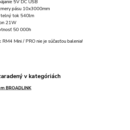
ájanie 5V DC USB
zmery pásu 10x3000mm
telný tok 540lm
kon 21W
otnosť 50 000h
 RM4 Mini / PRO nie je súčasťou balenia!
zaradený v kategóriách
ém BROADLINK