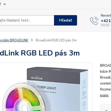
T
Neviet
Hľadať
+421
09:00 
Systém BROADLINK
BroadLink RGB LED pás 3m
dLink RGB LED pás 3m
BROADL
báze I
BroadL
svetel
Rozmer
popis