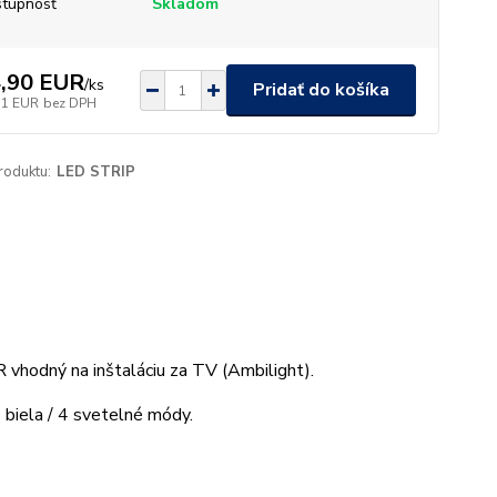
tupnosť
Skladom
,90 EUR
/
ks
Pridať do košíka
11 EUR
bez DPH
roduktu:
LED STRIP
hodný na inštaláciu za TV (Ambilight).
biela / 4 svetelné módy.