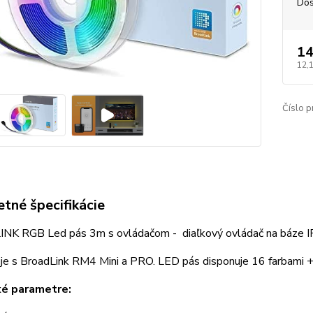
Dos
14
12,
Číslo p
tné špecifikácie
K RGB Led pás 3m s ovládačom - diaľkový ovládač na báze IR v
e s BroadLink RM4 Mini a PRO. LED pás disponuje 16 farbami + 
ké parametre: