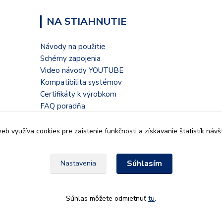
NA STIAHNUTIE
Návody na použitie
Schémy zapojenia
Video návody YOUTUBE
Kompatibilita systémov
Certifikáty k výrobkom
FAQ poradňa
Blogové články
b využíva cookies pre zaistenie funkčnosti a získavanie štatistík návš
Súhlasím
Nastavenia
935 32, Kalná nad Hronom,
Súhlas môžete odmietnuť
tu
.