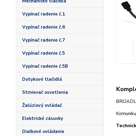
Mechanické tlačidlá
Vypínač radenie č.1
Vypínač radenie č.6
Vypínač radenie č.7
Vypínač radenie č.5
Vypínač radenie č.5B
Dotykové tlačidlá
Komple
Stmievač osvetlenia
BROADLIN
Žalúziový ovládač
Komunikuj
Elektrické zásuvky
Technic
Diaľkové ovládanie