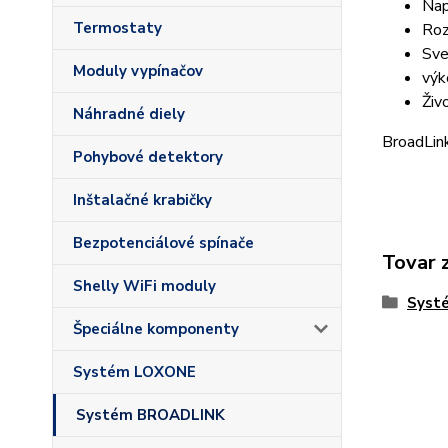
Nap
Termostaty
Ro
Sve
Moduly vypínačov
vý
Živ
Náhradné diely
BroadLink
Pohybové detektory
Inštalačné krabičky
Bezpotenciálové spínače
Tovar 
Shelly WiFi moduly
Syst
Špeciálne komponenty
Systém LOXONE
Systém BROADLINK