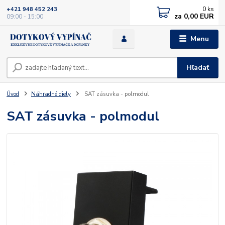
0
ks
+421 948 452 243
za
0,00 EUR
09:00 - 15:00
Menu
Hľadať
Úvod
Náhradné diely
SAT zásuvka - polmodul
SAT zásuvka - polmodul