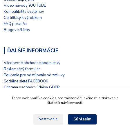
Video návody YOUTUBE
Kompatibilita systémov
Certifikáty k výrobkom
FAQ poradňa
Blogové články
ĎALŠIE INFORMÁCIE
Všeobecné obchodné podmienky
Reklamačný formulár
Poučenie pre odstúpenie od zmluvy
Sociálne siete FACEBOOK
Ochrana osobných údajov GDPR
Nezávislé hodnotenie HEUREKA
Tento web využíva cookies pre zaistenie funkčnosti a získavanie
Kontaktný formulár
štatistík návštevnosti.
Súhlasím
Nastavenia
© 2022 Tieto stránky prevádzkuje LIVOLO s.r.o. Školská 15, 935 32, Kalná nad