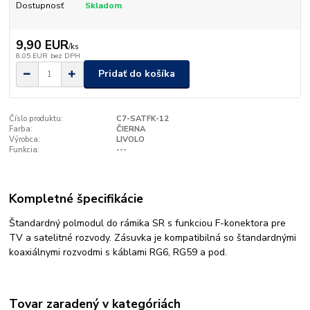
Dostupnosť
Skladom
9,90 EUR
/
ks
8,05 EUR
bez DPH
Pridať do košíka
Číslo produktu:
C7-SATFK-12
Farba:
ČIERNA
Výrobca:
LIVOLO
Funkcia:
---
Kompletné špecifikácie
Štandardný polmodul do rámika SR s funkciou F-konektora pre
TV a satelitné rozvody. Zásuvka je kompatibilná so štandardnými
koaxiálnymi rozvodmi s káblami RG6, RG59 a pod.
Tovar zaradený v kategóriách