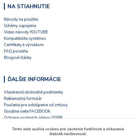
NA STIAHNUTIE
Návody na použitie
Schémy zapojenia
Video návody YOUTUBE
Kompatibilita systémov
Certifikáty k výrobkom
FAQ poradňa
Blogové články
ĎALŠIE INFORMÁCIE
Všeobecné obchodné podmienky
Reklamačný formulár
Poučenie pre odstúpenie od zmluvy
Sociálne siete FACEBOOK
Ochrana osobných údajov GDPR
Nezávislé hodnotenie HEUREKA
Tento web využíva cookies pre zaistenie funkčnosti a získavanie
Kontaktný formulár
štatistík návštevnosti.