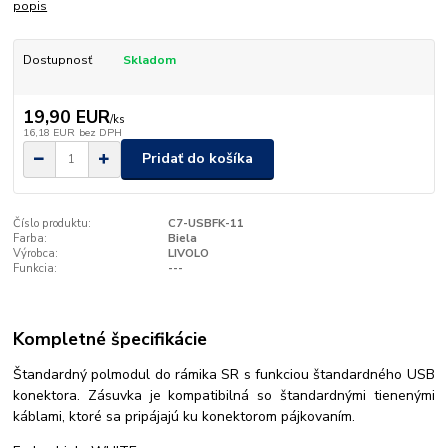
popis
Dostupnosť
Skladom
19,90 EUR
/
ks
16,18 EUR
bez DPH
Pridať do košíka
Číslo produktu:
C7-USBFK-11
Farba:
Biela
Výrobca:
LIVOLO
Funkcia:
---
Kompletné špecifikácie
Štandardný polmodul do rámika SR s funkciou štandardného USB
konektora. Zásuvka je kompatibilná so štandardnými tienenými
káblami, ktoré sa pripájajú ku konektorom pájkovaním.