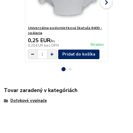
Univerzálna podomietková škatuľa 6400 -
Univerzálna
spájacia
hlboká spája
0,25 EUR
0,75 EU
/
ks
Skladom
0,20 EUR
bez DPH
0,61 EUR
be
Pridať do košíka
Tovar zaradený v kategóriách
Dotykové vypínače