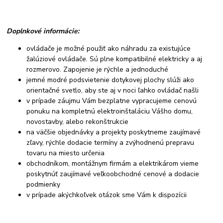
Doplnkové informácie:
ovládače je možné použiť ako náhradu za existujúce
žalúziové ovládače. Sú plne kompatibilné elektricky a aj
rozmerovo. Zapojenie je rýchle a jednoduché
jemné modré podsvietenie dotykovej plochy slúži ako
orientačné svetlo, aby ste aj v noci ľahko ovládač našli
v prípade záujmu Vám bezplatne vypracujeme cenovú
ponuku na kompletnú elektroinštaláciu Vášho domu,
novostavby, alebo rekonštrukcie
na väčšie objednávky a projekty poskytneme zaujímavé
zľavy, rýchle dodacie termíny a zvýhodnenú prepravu
tovaru na miesto určenia
obchodníkom, montážnym firmám a elektrikárom vieme
poskytnúť zaujímavé veľkoobchodné cenové a dodacie
podmienky
v prípade akýchkoľvek otázok sme Vám k dispozícii