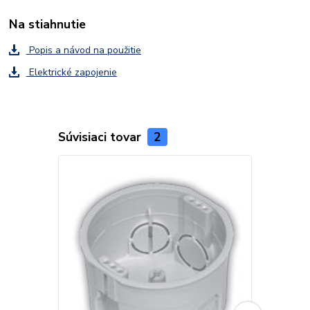
Na stiahnutie
Popis a návod na použitie
Elektrické zapojenie
Súvisiaci tovar
2