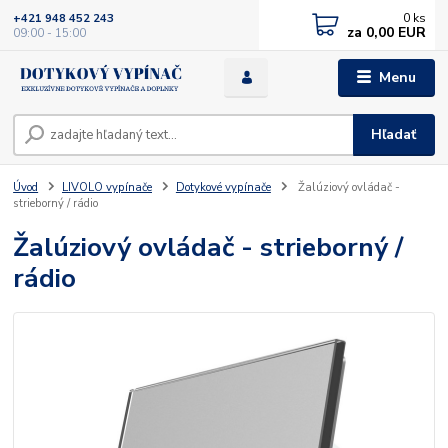
0
ks
+421 948 452 243
za
0,00 EUR
09:00 - 15:00
Menu
Hľadať
Úvod
LIVOLO vypínače
Dotykové vypínače
Žalúziový ovládač -
strieborný / rádio
Žalúziový ovládač - strieborný /
rádio