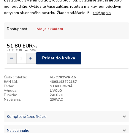
kryštálovou sklenenou dotykovou plochou. Ovládanie žalúzií nebolo
jednoduchšie. Ovládajte Vaše žalúzie, rolety a markízy jednoduchým
dotykom skleneného povrchu. Žiadne stláčanie, ž...
celý popis
Dostupnosť
Nie je skladom
51,80 EUR
/
ks
42,11 EUR
bez DPH
Pridať do košíka
Číslo produktu:
VL-C702WR-15
EAN kód:
4893193792137
Farba:
STRIEBORNÁ
Výrobca:
LIVOLO
Funkcia:
ŽALÚZIE
Napájanie:
230VAC
Kompletné špecifikácie
Na stiahnutie