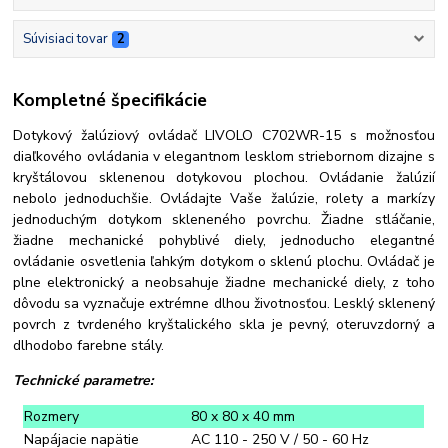
Súvisiaci tovar
2
Kompletné špecifikácie
Dotykový žalúziový ovládač LIVOLO C702WR-15 s možnosťou
diaľkového ovládania v elegantnom lesklom striebornom dizajne s
kryštálovou sklenenou dotykovou plochou. Ovládanie žalúzií
nebolo jednoduchšie. Ovládajte Vaše žalúzie, rolety a markízy
jednoduchým dotykom skleneného povrchu. Žiadne stláčanie,
žiadne mechanické pohyblivé diely, jednoducho elegantné
ovládanie osvetlenia ľahkým dotykom o sklenú plochu. Ovládač je
plne elektronický a neobsahuje žiadne mechanické diely, z toho
dôvodu sa vyznačuje extrémne dlhou životnosťou. Lesklý sklenený
povrch z tvrdeného kryštalického skla je pevný, oteruvzdorný a
dlhodobo farebne stály.
Technické parametre:
Rozmery
80 x 80 x 40 mm
Napájacie napätie
AC 110 - 250 V / 50 - 60 Hz