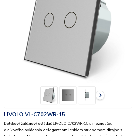
LIVOLO VL-C702WR-15
Dotykový žalúziový ovládač LIVOLO C702WR-15 s možnosťou
diaľkového ovládania v elegantnom lesklom striebornom dizajne s