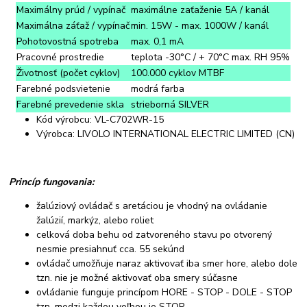
Maximálny prúd / vypínač
maximálne zaťaženie 5A / kanál
Maximálna záťaž / vypínač
min. 15W - max. 1000W / kanál
Pohotovostná spotreba
max. 0,1 mA
Pracovné prostredie
teplota -30°C / + 70°C max. RH 95%
Životnosť (počet cyklov)
100.000 cyklov MTBF
Farebné podsvietenie
modrá farba
Farebné prevedenie skla
strieborná SILVER
Kód výrobcu: VL-C702WR-15
Výrobca: LIVOLO INTERNATIONAL ELECTRIC LIMITED (CN)
Princíp fungovania:
žalúziový ovládač s aretáciou je vhodný na ovládanie
žalúzií, markýz, alebo roliet
celková doba behu od zatvoreného stavu po otvorený
nesmie presiahnuť cca. 55 sekúnd
ovládač umožňuje naraz aktivovať iba smer hore, alebo dole
tzn. nie je možné aktivovať oba smery súčasne
ovládanie funguje princípom HORE - STOP - DOLE - STOP
tzn. medzi každou voľbou je STOP