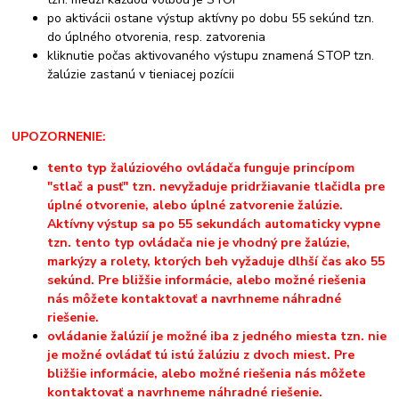
po aktivácii ostane výstup aktívny po dobu 55 sekúnd tzn.
do úplného otvorenia, resp. zatvorenia
kliknutie počas aktivovaného výstupu znamená STOP tzn.
žalúzie zastanú v tieniacej pozícii
UPOZORNENIE:
tento typ žalúziového ovládača funguje princípom
"stlač a pusť" tzn. nevyžaduje pridržiavanie tlačidla pre
úplné otvorenie, alebo úplné zatvorenie žalúzie.
Aktívny výstup sa po 55 sekundách automaticky vypne
tzn. tento typ ovládača nie je vhodný pre žalúzie,
markýzy a rolety, ktorých beh vyžaduje dlhší čas ako 55
sekúnd. Pre bližšie informácie, alebo možné riešenia
nás môžete kontaktovať a navrhneme náhradné
riešenie.
ovládanie žalúzií je možné iba z jedného miesta tzn. nie
je možné ovládať tú istú žalúziu z dvoch miest.
Pre
bližšie informácie, alebo možné riešenia nás môžete
kontaktovať a navrhneme náhradné riešenie.