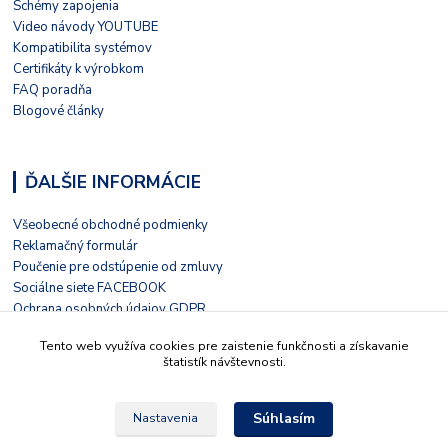
Schémy zapojenia
Video návody YOUTUBE
Kompatibilita systémov
Certifikáty k výrobkom
FAQ poradňa
Blogové články
ĎALŠIE INFORMÁCIE
Všeobecné obchodné podmienky
Reklamačný formulár
Poučenie pre odstúpenie od zmluvy
Sociálne siete FACEBOOK
Ochrana osobných údajov GDPR
Nezávislé hodnotenie HEUREKA
Tento web využíva cookies pre zaistenie funkčnosti a získavanie
Kontaktný formulár
štatistík návštevnosti.
Súhlasím
Nastavenia