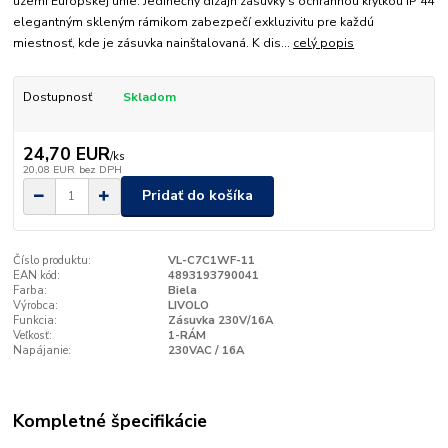
území Európskej únie. Jedinečný dizajn zásuvky s ochrannou krytkou IP 44
elegantným skleným rámikom zabezpečí exkluzivitu pre každú
miestnosť, kde je zásuvka nainštalovaná. K dis...
celý popis
Dostupnosť
Skladom
24,70 EUR
/
ks
20,08 EUR
bez DPH
Pridať do košíka
Číslo produktu:
VL-C7C1WF-11
EAN kód:
4893193790041
Farba:
Biela
Výrobca:
LIVOLO
Funkcia:
Zásuvka 230V/16A
Veľkosť:
1-RÁM
Napájanie:
230VAC / 16A
Kompletné špecifikácie