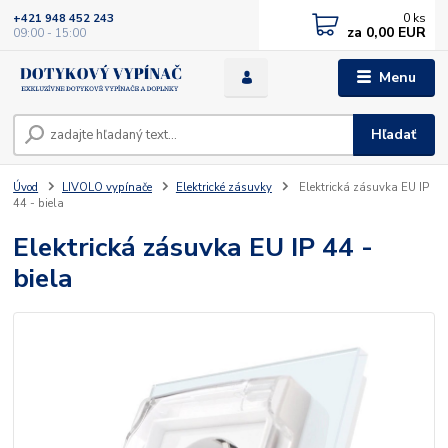
0
ks
+421 948 452 243
za
0,00 EUR
09:00 - 15:00
Menu
Hľadať
Úvod
LIVOLO vypínače
Elektrické zásuvky
Elektrická zásuvka EU IP
44 - biela
Elektrická zásuvka EU IP 44 -
biela