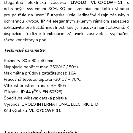
Elegantná elektrická zásuvka
LIVOLO VL-C7C1WF-11
s
ochranným systémom SCHUKO bez zemniaceho kolíka vhodná
pre použitie na území Európskej únie. Jedinečný dizajn zásuvky s
ochrannou krytkou
IP 44
elegantným skleným rámikom zabezpečí
exkluzivitu pre každú miestnosť, kde je zásuvka nainštalovaná. K
dispozícii sú rôzne kombinácie zásuviek, zásuviek s vypínačmi,
rôzne konektory a pod.
Technické parametre:
Rozmery: 80 x 80 x 40 mm
Napájacie napätie: max. 250VAC / 50Hz
Maximálna prúdová zaťažiteľnosť: 16A
Pracovná teplota: teplota -30°C / + 70°C
Vlhkosť prostredia: max. RH 95%
IP krytie:
IP 44
(ČSN EN 60529)
Špeciálna výbava: detská poistka
Výrobca: LIVOLO INTERNATIONAL ELECTRIC LTD
Kód výrobku:
VL-C7C1WF-11
Tovar zaradený v kategóriách