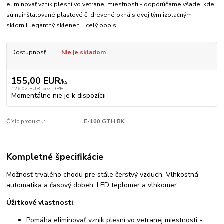
eliminovať vznik plesní vo vetranej miestnosti - odporúčame všade, kde
sú nainštalované plastové či drevené okná s dvojitým izolačným
sklom.Elegantný sklenen...
celý popis
Dostupnosť
Nie je skladom
155,00 EUR
/
ks
126,02 EUR
bez DPH
Momentálne nie je k dispozícii
Číslo produktu:
E-100 GTH BK
Kompletné špecifikácie
Možnosť trvalého chodu pre stále čerstvý vzduch. Vlhkostná
automatika a časový dobeh. LED teplomer a vlhkomer.
Úžitkové vlastnosti
:
Pomáha eliminovať vznik plesní vo vetranej miestnosti -