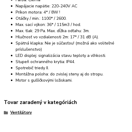
Napájacie napätie: 220-240V AC
Príkon motora: 4* / 8W !
Otáčky / min.: 1100* / 2600.
Max. sací výkon: 36* / 115m3 / hod.
Max. tlak: 29 Pa. Max. dĺžka odťahu: 3m.
Hlučnosť vo vzdialenosti 2m: 17* / 31 dB (A).
Spätná klapka: Nie je súčasťou! (možná ako voliteľné
príslušenstvo)
LED displej: signalizácia stavu teploty a vlhkosti.
Stupeň ochranného krytia: IP44.
Spotrebič triedy II.
Montážna poloha: do zvislej steny aj do stropu.
Motor s guľôčkovými ložiskami.
Tovar zaradený v kategóriách
Ventilátory