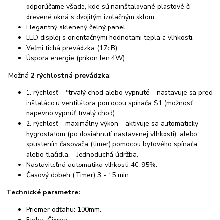
odporúčame všade, kde sú nainštalované plastové či
drevené okná s dvojitým izolačným sklom.
Elegantný sklenený čelný panel .
LED displej s orientačnými hodnotami tepla a vlhkosti.
Veľmi tichá prevádzka (17dB).
Úspora energie (príkon len 4W).
Možná
2 rýchlostná prevádzka
:
1. rýchlosť - *trvalý chod alebo vypnuté - nastavuje sa pred
inštalácoiu ventilátora pomocou spínača S1 (možnosť
napevno vypnúť trvalý chod).
2. rýchlosť - maximálny výkon - aktivuje sa automaticky
hygrostatom (po dosiahnutí nastavenej vlhkosti), alebo
spustením časovača (timer) pomocou bytového spínača
alebo tlačidla. - Jednoduchá údržba.
Nastaviteľná automatika vlhkosti 40-95%.
Časový dobeh (Timer) 3 - 15 min.
Technické parametre:
Priemer odťahu: 100mm.
Farba: Čierna