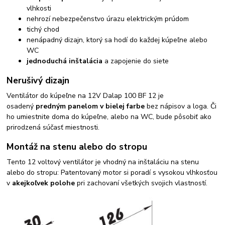
vlhkosti
nehrozí nebezpečenstvo úrazu elektrickým prúdom
tichý chod
nenápadný dizajn, ktorý sa hodí do každej kúpeľne alebo
WC
jednoduchá inštalácia
a zapojenie do siete
Nerušivý dizajn
Ventilátor do kúpeľne na 12V Dalap 100 BF 12 je
osadený
predným panelom v bielej farbe
bez nápisov a loga. Či
ho umiestnite doma do kúpeľne, alebo na WC, bude pôsobiť ako
prirodzená súčasť miestnosti.
Montáž na stenu alebo do stropu
Tento 12 voltový ventilátor je vhodný na inštaláciu na stenu
alebo do stropu: Patentovaný motor si poradí s vysokou vlhkosťou
v
akejkoľvek polohe
pri zachovaní všetkých svojich vlastností.