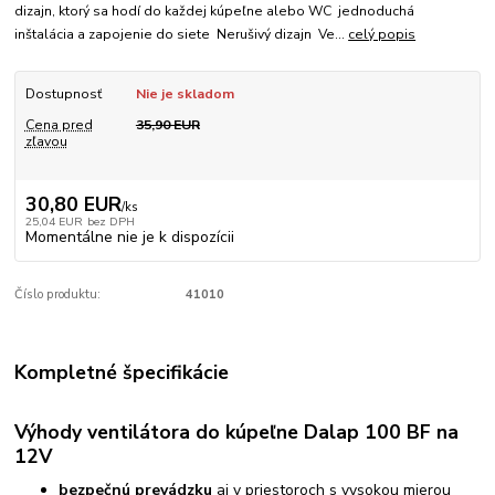
dizajn, ktorý sa hodí do každej kúpeľne alebo WC jednoduchá
inštalácia a zapojenie do siete Nerušivý dizajn Ve...
celý popis
Dostupnosť
Nie je skladom
Cena pred
35,90 EUR
zľavou
30,80 EUR
/
ks
25,04 EUR
bez DPH
Momentálne nie je k dispozícii
Číslo produktu:
41010
Kompletné špecifikácie
Výhody ventilátora do kúpeľne Dalap 100 BF na
12V
bezpečnú prevádzku
aj v priestoroch s vysokou mierou