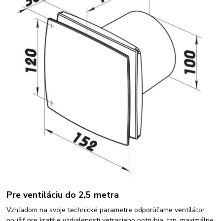
Pre ventiláciu do 2,5 metra
Vzhľadom na svoje technické parametre odporúčame ventilátor
použiť pre kratšie vzdialenosti vetracieho potrubia, tzn. maximálne