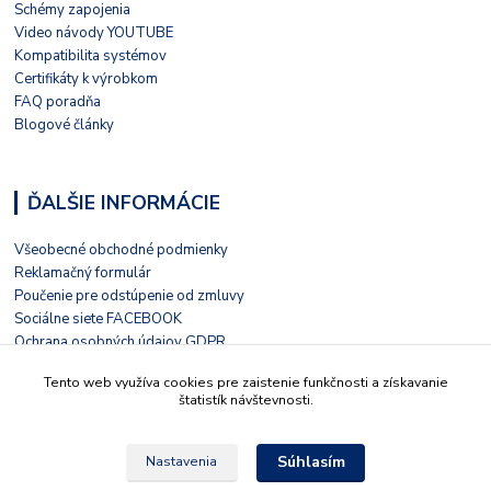
Schémy zapojenia
Video návody YOUTUBE
Kompatibilita systémov
Certifikáty k výrobkom
FAQ poradňa
Blogové články
ĎALŠIE INFORMÁCIE
Všeobecné obchodné podmienky
Reklamačný formulár
Poučenie pre odstúpenie od zmluvy
Sociálne siete FACEBOOK
Ochrana osobných údajov GDPR
Nezávislé hodnotenie HEUREKA
Tento web využíva cookies pre zaistenie funkčnosti a získavanie
Kontaktný formulár
štatistík návštevnosti.
Súhlasím
Nastavenia