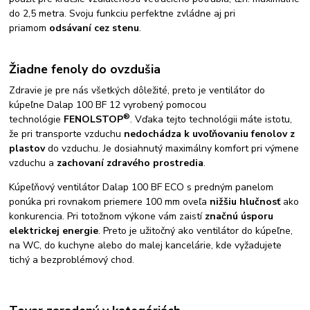
do 2,5 metra. Svoju funkciu perfektne zvládne aj pri
priamom
odsávaní cez stenu
.
Žiadne fenoly do ovzdušia
Zdravie je pre nás všetkých dôležité, preto je ventilátor do
kúpeľne Dalap 100 BF 12 vyrobený pomocou
®
technológie
FENOLSTOP
. Vďaka tejto technológii máte istotu,
že pri transporte vzduchu
nedochádza k uvoľňovaniu fenolov z
plastov
do vzduchu. Je dosiahnutý maximálny komfort pri výmene
vzduchu a
zachovaní zdravého prostredia
.
Kúpeľňový ventilátor Dalap 100 BF ECO s predným panelom
ponúka pri rovnakom priemere 100 mm oveľa
nižšiu hlučnosť
ako
konkurencia. Pri totožnom výkone vám zaistí
značnú úsporu
elektrickej energie
. Preto je užitočný ako ventilátor do kúpeľne,
na WC, do kuchyne alebo do malej kancelárie, kde vyžadujete
tichý a bezproblémový chod.