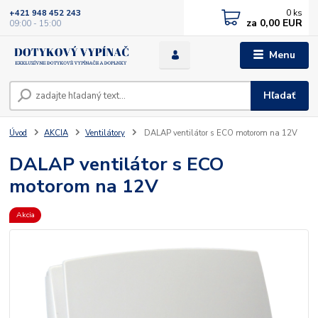
0
ks
+421 948 452 243
za
0,00 EUR
09:00 - 15:00
Menu
Hľadať
Úvod
AKCIA
Ventilátory
DALAP ventilátor s ECO motorom na 12V
DALAP ventilátor s ECO
motorom na 12V
Akcia