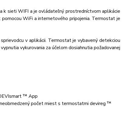
a k sieti WIFI a je ovládateľný prostredníctvom aplikácie
pomocou WiFi a internetového pripojenia. Termostat je
sprievodcu v aplikácii. Termostat je vybavený detekciou
vypnutia vykurovania za účelom dosiahnutia požadovanej
e DEVIsmart ™ App
ť neobmedzený počet miest s termostatmi devireg ™