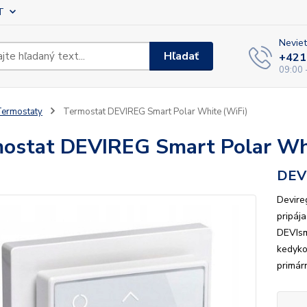
T
Neviet
Hľadať
+421
09:00 
ermostaty
Termostat DEVIREG Smart Polar White (WiFi)
ostat DEVIREG Smart Polar Wh
DEV
Devire
pripája
DEVIsm
kedyko
primár