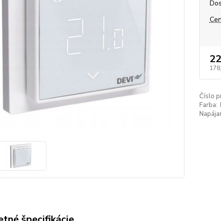
Dos
Cen
22
178
Číslo p
Farba:
Napájan
tné špecifikácie