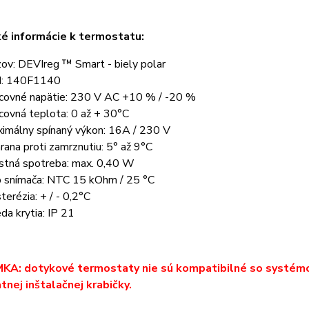
é informácie k termostatu:
ov: DEVIreg ™ Smart - biely polar
d: 140F1140
covné napätie: 230 V AC +10 % / -20 %
covná teplota: 0 až + 30°C
imálny spínaný výkon: 16A / 230 V
rana proti zamrznutiu: 5° až 9°C
stná spotreba: max. 0,40 W
 snímača: NTC 15 kOhm / 25 °C
terézia: + / - 0,2°C
eda krytia: IP 21
A: dotykové termostaty nie sú kompatibilné so systémom
nej inštalačnej krabičky.