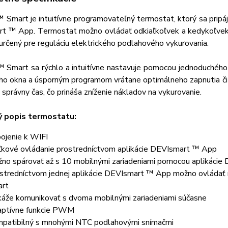
 Smart je intuitívne programovateľný termostat, ktorý sa pripáj
t ™ App. Termostat možno ovládať odkiaľkoľvek a kedykoľvek 
určený pre reguláciu elektrického podlahového vykurovania.
 Smart sa rýchlo a intuitívne nastavuje pomocou jednoduchého 
ho okna a úsporným programom vrátane optimálneho zapnutia či 
 správny čas, čo prináša zníženie nákladov na vykurovanie.
ý popis termostatu:
pojenie k WIFI
ľkové ovládanie prostredníctvom aplikácie DEVIsmart ™ App
no spárovať až s 10 mobilnými zariadeniami pomocou aplikáci
stredníctvom jednej aplikácie DEVIsmart ™ App možno ovláda
rt
áže komunikovať s dvoma mobilnými zariadeniami súčasne
ptívne funkcie PWM
patibilný s mnohými NTC podlahovými snímačmi