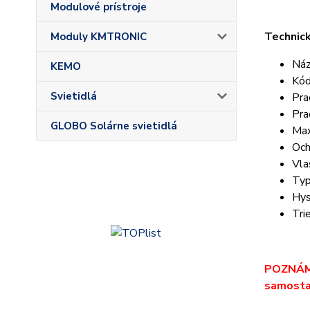
Modulové prístroje
Technick
Moduly KMTRONIC
Náz
KEMO
Kó
Svietidlá
Pra
Pra
GLOBO Solárne svietidlá
Max
Och
Vla
Typ
Hys
Tri
POZNÁMK
samostat