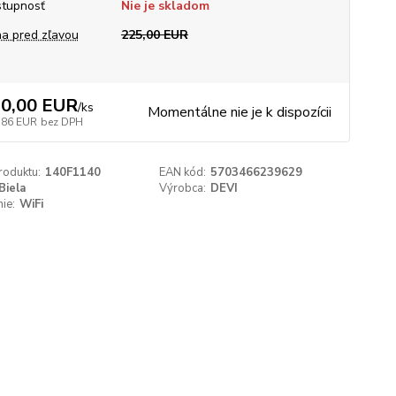
tupnosť
Nie je skladom
a pred zľavou
225,00 EUR
0,00 EUR
/
ks
Momentálne nie je k dispozícii
,86 EUR
bez DPH
roduktu:
140F1140
EAN kód:
5703466239629
Biela
Výrobca:
DEVI
ie:
WiFi