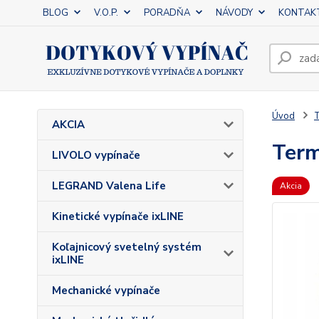
BLOG
V.O.P.
PORADŇA
NÁVODY
KONTAK
Úvod
T
AKCIA
Term
LIVOLO vypínače
LEGRAND Valena Life
Akcia
Kinetické vypínače ixLINE
Koľajnicový svetelný systém
ixLINE
Mechanické vypínače