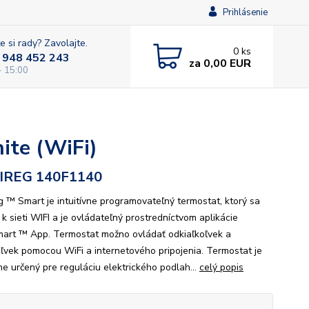
Prihlásenie
e si rady? Zavolajte.
0
ks
 948 452 243
za
0,00 EUR
- 15:00
ite (WiFi)
IREG 140F1140
g ™ Smart je intuitívne programovateľný termostat, ktorý sa
 k sieti WIFI a je ovládateľný prostredníctvom aplikácie
art ™ App. Termostat možno ovládať odkiaľkoľvek a
ľvek pomocou WiFi a internetového pripojenia. Termostat je
ne určený pre reguláciu elektrického podlah...
celý popis