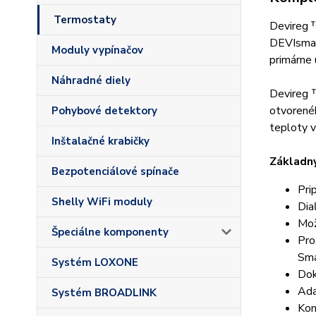
Termostaty
Devireg ™
DEVIsmar
Moduly vypínačov
primárne 
Náhradné diely
Devireg ™
otvorené
Pohybové detektory
teploty v
Inštalačné krabičky
Základn
Bezpotenciálové spínače
Pri
Shelly WiFi moduly
Dia
Mož
Špeciálne komponenty
Pro
Sma
Systém LOXONE
Dok
Ada
Systém BROADLINK
Kom