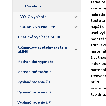
farba te
LED Svietidlá
sveteln
náhrada 
LIVOLO vypínače
teplota
napätie
LEGRAND Valena Life
uhol vyž
Kinetické vypínače ixLINE
montážn
zdroj sv
Koľajnicový svetelný systém
materiál
ixLINE
životnos
Mechanické vypínače
index po
materiál
Mechanické tlačidlá
frekvenc
prúd
Vypínač radenie č.1
svetelná
Vypínač radenie č.6
typ difú
Vypínač radenie č.7