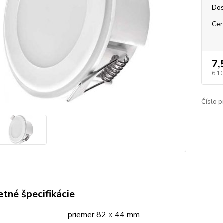
Dos
Cen
7,
6,1
Číslo p
tné špecifikácie
priemer 82 × 44 mm