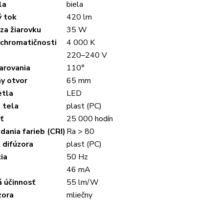
la
biela
ý tok
420 lm
za žiarovku
35 W
 chromatičnosti
4 000 K
220–240 V
arovania
110°
y otvor
65 mm
etla
LED
 tela
plast (PC)
ť
25 000 hodín
dania farieb (CRI)
Ra > 80
 difúzora
plast (PC)
ia
50 Hz
46 mA
 účinnosť
55 lm/W
zora
mliečny