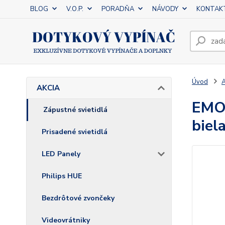
BLOG
V.O.P.
PORADŇA
NÁVODY
KONTAK
Úvod
AKCIA
EMOS
Zápustné svietidlá
biel
Prisadené svietidlá
LED Panely
Philips HUE
Bezdrôtové zvončeky
Videovrátniky