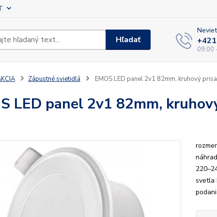
T
Neviet
Hľadať
+421
09:00 
AKCIA
Zápustné svietidlá
EMOS LED panel 2v1 82mm, kruhový prisad
 LED panel 2v1 82mm, kruhový 
a
rozmer
náhrad
220–24
svetla
podania