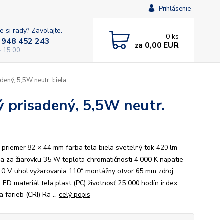
Prihlásenie
e si rady? Zavolajte.
0
ks
 948 452 243
za
0,00 EUR
- 15:00
ený, 5,5W neutr. biela
prisadený, 5,5W neutr.
 priemer 82 × 44 mm farba tela biela svetelný tok 420 lm
a za žiarovku 35 W teplota chromatičnosti 4 000 K napätie
0 V uhol vyžarovania 110° montážny otvor 65 mm zdroj
 LED materiál tela plast (PC) životnosť 25 000 hodín index
 farieb (CRI) Ra ...
celý popis