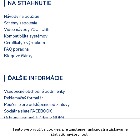
NA STIAHNUTIE
Návody na použitie
Schémy zapojenia
Video návody YOUTUBE
Kompatibilita systémov
Certifikáty k výrobkom
FAQ poradňa
Blogové články
ĎALŠIE INFORMÁCIE
Všeobecné obchodné podmienky
Reklamačný formulár
Poučenie pre odstúpenie od zmluvy
Sociálne siete FACEBOOK
Ochrana osobných údajov GDPR
Nezávislé hodnotenie HEUREKA
Tento web využíva cookies pre zaistenie funkčnosti a získavanie
Kontaktný formulár
štatistík návštevnosti.