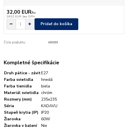
32,00 EUR
/
ks
26,02 EUR
bez DPH
Pridať do košíka
Číslo produktu:
48089
Kompletné špecifikácie
Druh pätice - závit
E27
Farba svietidla
hnedá
Farba tienidla
biela
Materiál svietidla
chróm
Rozmery (mm)
235x235
Séria
KADAVU
Stupeň krytia (IP)
IP20
Žiarovka
60W
Žiarovka v balení
Nie