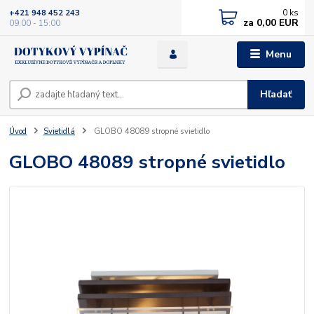
0
ks
+421 948 452 243
za
0,00 EUR
09:00 - 15:00
Menu
Hľadať
Úvod
Svietidlá
GLOBO 48089 stropné svietidlo
GLOBO 48089 stropné svietidlo