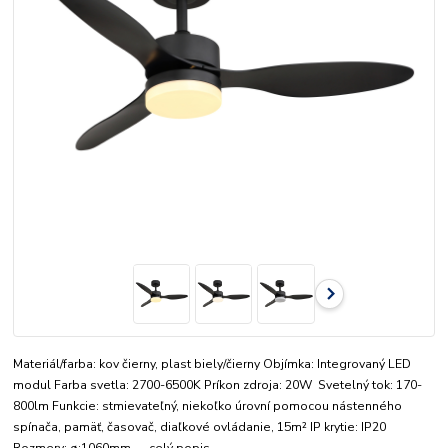
Materiál/farba: kov čierny, plast biely/čierny Objímka: Integrovaný LED
modul Farba svetla: 2700-6500K Príkon zdroja: 20W Svetelný tok: 170-
800lm Funkcie: stmievateľný, niekoľko úrovní pomocou nástenného
spínača, pamäť, časovač, diaľkové ovládanie, 15m² IP krytie: IP20