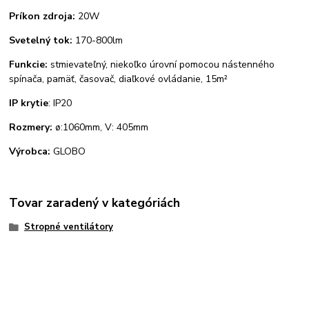
Príkon zdroja:
20W
Svetelný tok:
170-800lm
Funkcie:
stmievateľný, niekoľko úrovní pomocou nástenného
spínača, pamäť, časovač, diaľkové ovládanie, 15m²
IP krytie
: IP20
Rozmery:
ø:1060mm, V: 405mm
Výrobca:
GLOBO
Tovar zaradený v kategóriách
Stropné ventilátory