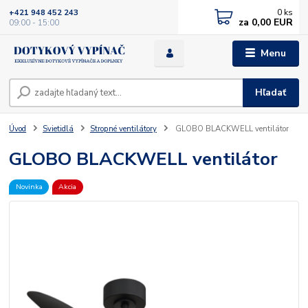
0
ks
+421 948 452 243
za
0,00 EUR
09:00 - 15:00
Menu
Hľadať
Úvod
Svietidlá
Stropné ventilátory
GLOBO BLACKWELL ventilátor
GLOBO BLACKWELL ventilátor
Novinka
Akcia