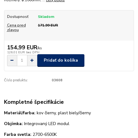
Rozmery: ø:1060mm, ...
celý popis
Dostupnosť
Skladom
Cena pred
171,99 EUR
zľavou
154,99 EUR
/
ks
126,01 EUR
bez DPH
Pridať do košíka
Číslo produktu:
03608
Kompletné špecifikácie
Materiál/farba:
kov čierny, plast biely/čierny
Objímka:
Integrovaný LED modul
Farba svetla:
2700-6500K