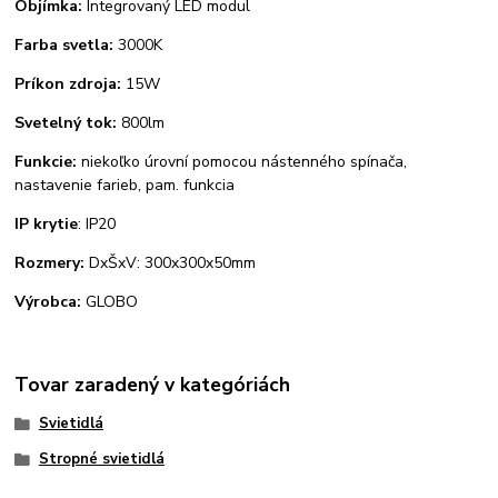
Objímka:
Integrovaný LED modul
Farba svetla:
3000K
Príkon zdroja:
15W
Svetelný tok:
800lm
Funkcie:
niekoľko úrovní pomocou nástenného spínača,
nastavenie farieb, pam. funkcia
IP krytie
: IP20
Rozmery:
DxŠxV: 300x300x50mm
Výrobca:
GLOBO
Tovar zaradený v kategóriách
Svietidlá
Stropné svietidlá