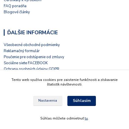
Certifikáty k výrobkom
FAQ poradňa
Blogové články
ĎALŠIE INFORMÁCIE
Všeobecné obchodné podmienky
Reklamačný formulár
Poučenie pre odstúpenie od zmluvy
Sociálne siete FACEBOOK
Ochrana osobných údajov GDPR
Nezávislé hodnotenie HEUREKA
Tento web využíva cookies pre zaistenie funkčnosti a získavanie
Kontaktný formulár
štatistík návštevnosti.
Súhlasím
Nastavenia
© 2022 Tieto stránky prevádzkuje LIVOLO s.r.o. Školská 15, 935 32, Kalná nad
Hronom, Slovensko
Súhlas môžete odmietnuť
tu
.