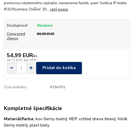
pomocou nástenného spínača, nastavenie farieb, pam. funkcia IP krytie:
IP20 Rozmery: DxŠxV: 30...
celý popis
Dostupnosť
Skladom
Cena pred
60,99 EUR
zľavou
54,99 EUR
/
ks
44,71 EUR
bez DPH
Pridať do košíka
Číslo produktu:
67347D1
Kompletné špecifikácie
Materiál/farba:
kov čierny matný, MDF vzhľad dreva tmavý, hliník
čierny matný, plast biely