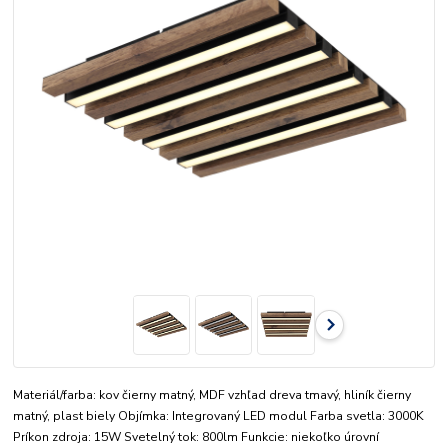
Materiál/farba: kov čierny matný, MDF vzhľad dreva tmavý, hliník čierny
matný, plast biely Objímka: Integrovaný LED modul Farba svetla: 3000K
Príkon zdroja: 15W Svetelný tok: 800lm Funkcie: niekoľko úrovní