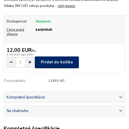
Vďaka 9W LED zdroju poskytuj...
celý popis
Dostupnosť
Skladom
Cena pred
14,50 EUR
zľavou
12,00 EUR
/
ks
9,76 EUR
bez DPH
Pridať do košíka
Číslo produktu:
12393-9D
Kompletné špecifikácie
Na stiahnutie
Kompletné špecifikácie