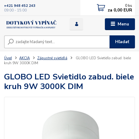
0
ks
+421 948 452 243
za
0,00 EUR
09:00 - 15:00
Menu
Hľadať
Úvod
AKCIA
Zápustné svietidlá
GLOBO LED Svietidlo zabud. biele
kruh 9W 3000K DIM
GLOBO LED Svietidlo zabud. biele
kruh 9W 3000K DIM