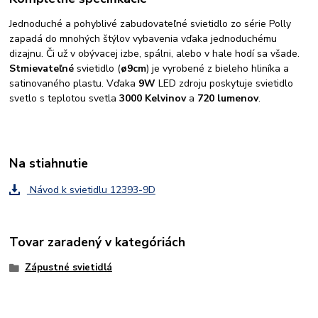
Jednoduché a pohyblivé zabudovateľné svietidlo zo série Polly
zapadá do mnohých štýlov vybavenia vďaka jednoduchému
dizajnu. Či už v obývacej izbe, spálni, alebo v hale hodí sa všade.
Stmievateľné
svietidlo (
ø9cm
) je vyrobené z bieleho hliníka a
satinovaného plastu. Vďaka
9W
LED zdroju poskytuje svietidlo
svetlo s teplotou svetla
3000 Kelvinov
a
720 lumenov
.
Na stiahnutie
Návod k svietidlu 12393-9D
Tovar zaradený v kategóriách
Zápustné svietidlá