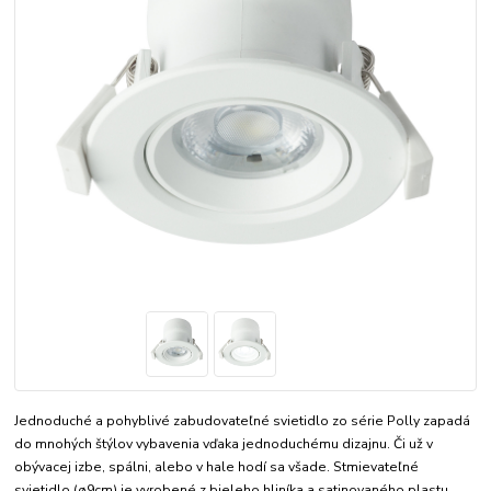
Jednoduché a pohyblivé zabudovateľné svietidlo zo série Polly zapadá
do mnohých štýlov vybavenia vďaka jednoduchému dizajnu. Či už v
obývacej izbe, spálni, alebo v hale hodí sa všade. Stmievateľné
svietidlo (ø9cm) je vyrobené z bieleho hliníka a satinovaného plastu.