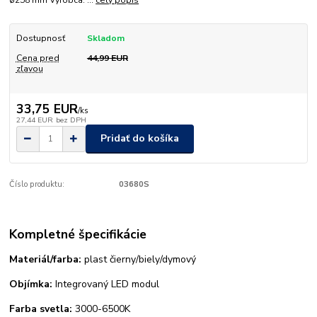
ø258 mm Výrobca: ...
celý popis
Dostupnosť
Skladom
Cena pred
44,99 EUR
zľavou
33,75 EUR
/
ks
27,44 EUR
bez DPH
Pridať do košíka
Číslo produktu:
03680S
Kompletné špecifikácie
Materiál/farba:
plast čierny/biely/dymový
Objímka:
Integrovaný LED modul
Farba svetla:
3000-6500K