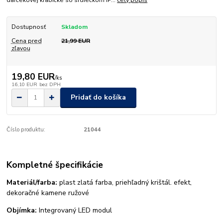
darčekovej krabičke so srdiečkom IP...
celý popis
Dostupnosť
Skladom
Cena pred
21,99 EUR
zľavou
19,80 EUR
/
ks
16,10 EUR
bez DPH
Pridať do košíka
Číslo produktu:
21044
Kompletné špecifikácie
Materiál/farba:
plast zlatá farba, priehľadný krištál. efekt,
dekoračné kamene ružové
Objímka:
Integrovaný LED modul