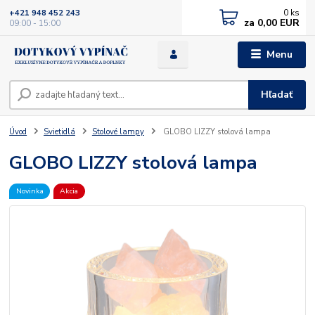
0
ks
+421 948 452 243
za
0,00 EUR
09:00 - 15:00
Menu
Hľadať
Úvod
Svietidlá
Stolové lampy
GLOBO LIZZY stolová lampa
GLOBO LIZZY stolová lampa
Novinka
Akcia