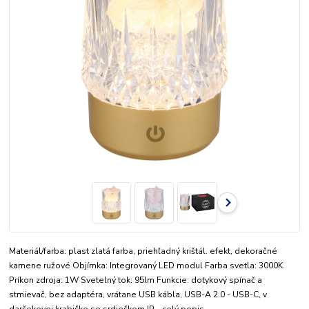
Materiál/farba: plast zlatá farba, priehľadný krištál. efekt, dekoračné
kamene ružové Objímka: Integrovaný LED modul Farba svetla: 3000K
Príkon zdroja: 1W Svetelný tok: 95lm Funkcie: dotykový spínač a
stmievač, bez adaptéra, vrátane USB kábla, USB-A 2.0 - USB-C, v