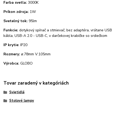
Farba svetla:
3000K
Príkon zdroja:
1W
Svetelný tok:
95lm
Funkcie:
dotykový spínač a stmievač, bez adaptéra, vrátane USB
kábla, USB-A 2.0 - USB-C, v darčekovej krabičke so srdiečkom
IP krytie
: IP20
Rozmery:
ø:78mm V:105mm
Výrobca:
GLOBO
Tovar zaradený v kategóriách
Svietidlá
Stolové lampy