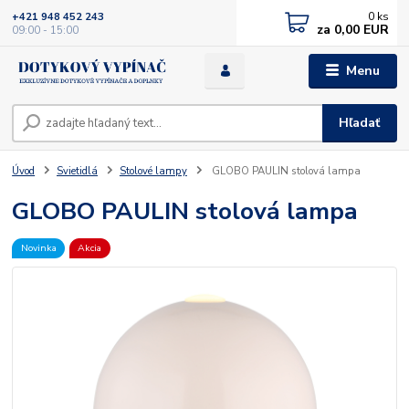
0
ks
+421 948 452 243
za
0,00 EUR
09:00 - 15:00
Menu
Hľadať
Úvod
Svietidlá
Stolové lampy
GLOBO PAULIN stolová lampa
GLOBO PAULIN stolová lampa
Novinka
Akcia