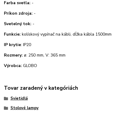
Farba svetla:
-
Príkon zdroja:
-
Svetelný tok:
-
Funkcie:
kolískový vypínač na kábli, dĺžka kábla 1500mm
IP krytie
: IP20
Rozmery:
ø: 250 mm, V: 365 mm
Výrobca:
GLOBO
Tovar zaradený v kategóriách
Svietidlá
Stolové lampy