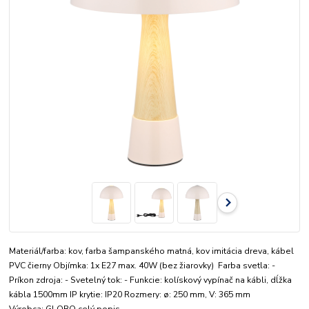
Materiál/farba: kov, farba šampanského matná, kov imitácia dreva, kábel
PVC čierny Objímka: 1x E27 max. 40W (bez žiarovky) Farba svetla: -
Príkon zdroja: - Svetelný tok: - Funkcie: kolískový vypínač na kábli, dĺžka
kábla 1500mm IP krytie: IP20 Rozmery: ø: 250 mm, V: 365 mm