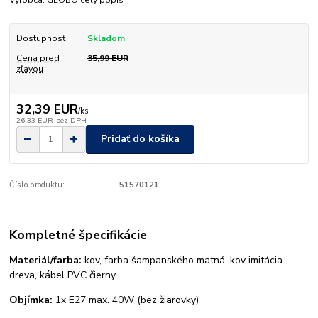
Výrobca: GLOBO
celý popis
Dostupnosť
Skladom
Cena pred
35,99 EUR
zľavou
32,39 EUR
/
ks
26,33 EUR
bez DPH
Pridať do košíka
Číslo produktu:
51570121
Kompletné špecifikácie
Materiál/farba:
kov, farba šampanského matná, kov imitácia
dreva, kábel PVC čierny
Objímka:
1x E27 max. 40W (bez žiarovky)