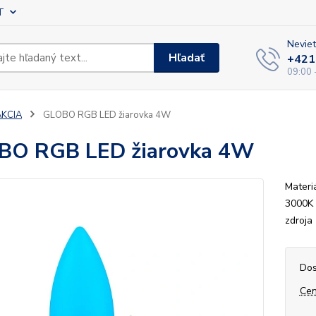
T
Neviet
Hľadať
+421
09:00 
AKCIA
GLOBO RGB LED žiarovka 4W
BO RGB LED žiarovka 4W
Materi
3000K 
zdroja
Dos
Cen