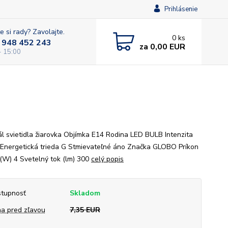
Prihlásenie
e si rady? Zavolajte.
0
ks
 948 452 243
za
0,00 EUR
- 15:00
ál svietidla žiarovka Objímka E14 Rodina LED BULB Intenzita
Energetická trieda G Stmievateľné áno Značka GLOBO Príkon
 (W) 4 Svetelný tok (lm) 300
celý popis
tupnosť
Skladom
a pred zľavou
7,35 EUR