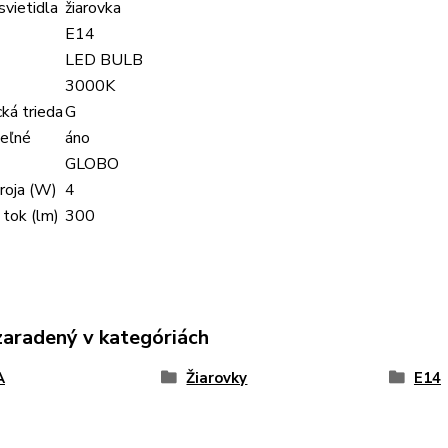
svietidla
žiarovka
E14
LED BULB
3000K
ká trieda
G
eľné
áno
GLOBO
roja (W)
4
 tok (lm)
300
zaradený v kategóriách
A
Žiarovky
E14