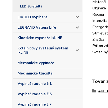
Materiál 
LED Svietidlá
Objímka
Rodina
LIVOLO vypínače
Intenzita
Energetic
LEGRAND Valena Life
Stmievat
Kinetické vypínače ixLINE
Značka
Príkon zd
Koľajnicový svetelný systém
Svetelný
ixLINE
Mechanické vypínače
Mechanické tlačidlá
Tovar 
Vypínač radenie č.1
AKCI
Vypínač radenie č.6
Vypínač radenie č.7