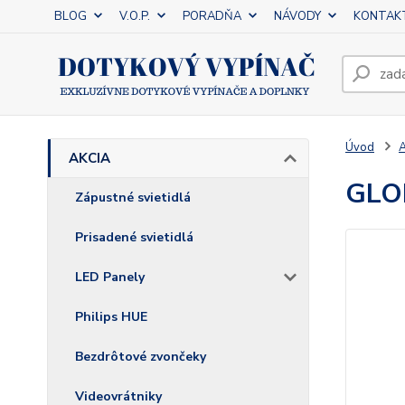
BLOG
V.O.P.
PORADŇA
NÁVODY
KONTAK
Úvod
AKCIA
GLO
Zápustné svietidlá
Prisadené svietidlá
LED Panely
Philips HUE
Bezdrôtové zvončeky
Videovrátniky