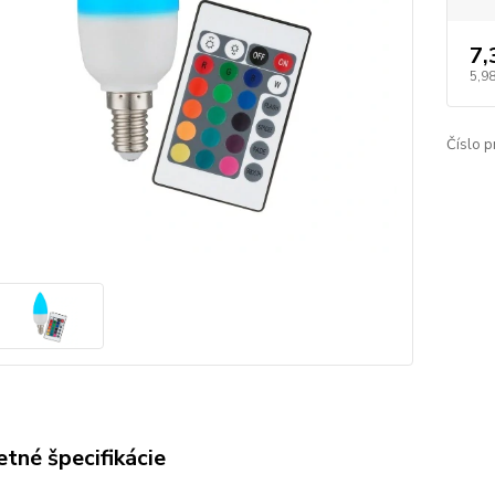
7,
5,9
Číslo p
tné špecifikácie