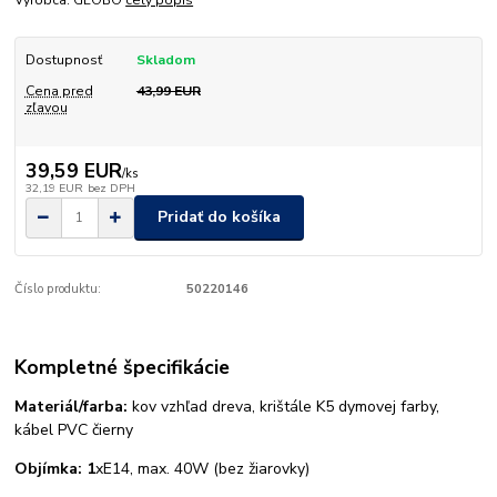
Výrobca: GLOBO
celý popis
Dostupnosť
Skladom
Cena pred
43,99 EUR
zľavou
39,59 EUR
/
ks
32,19 EUR
bez DPH
Pridať do košíka
Číslo produktu:
50220146
Kompletné špecifikácie
Materiál/farba:
kov vzhľad dreva, krištále K5 dymovej farby,
kábel PVC čierny
Objímka: 1
xE14, max. 40W (bez žiarovky)