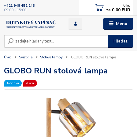
0
ks
+421 948 452 243
za
0,00 EUR
09:00 - 15:00
Menu
Hľadať
Úvod
Svietidlá
Stolové lampy
GLOBO RUN stolová lampa
GLOBO RUN stolová lampa
Novinka
Akcia