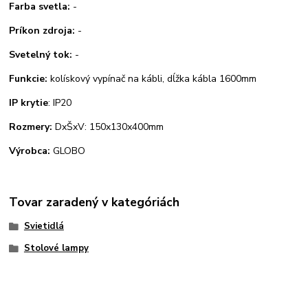
Farba svetla:
-
Príkon zdroja:
-
Svetelný tok:
-
Funkcie:
kolískový vypínač na kábli, dĺžka kábla 1600mm
IP krytie
: IP20
Rozmery:
DxŠxV: 150x130x400mm
Výrobca:
GLOBO
Tovar zaradený v kategóriách
Svietidlá
Stolové lampy