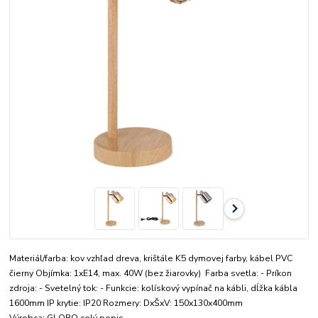
Materiál/farba: kov vzhľad dreva, krištále K5 dymovej farby, kábel PVC
čierny Objímka: 1xE14, max. 40W (bez žiarovky) Farba svetla: - Príkon
zdroja: - Svetelný tok: - Funkcie: kolískový vypínač na kábli, dĺžka kábla
1600mm IP krytie: IP20 Rozmery: DxŠxV: 150x130x400mm