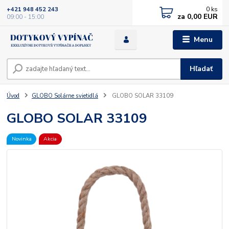
0
ks
+421 948 452 243
za
0,00 EUR
09:00 - 15:00
Menu
Hľadať
Úvod
GLOBO Solárne svietidlá
GLOBO SOLAR 33109
GLOBO SOLAR 33109
Novinka
Akcia