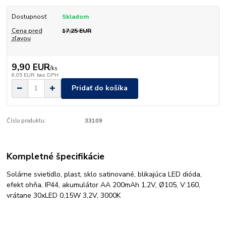
Dostupnosť
Skladom
Cena pred
17,25 EUR
zľavou
9,90 EUR
/
ks
8,05 EUR
bez DPH
Pridať do košíka
Číslo produktu:
33109
Kompletné špecifikácie
Solárne svietidlo, plast, sklo satinované, blikajúca LED dióda,
efekt ohňa, IP44, akumulátor AA 200mAh 1,2V, Ø105, V:160,
vrátane 30xLED 0,15W 3,2V, 3000K