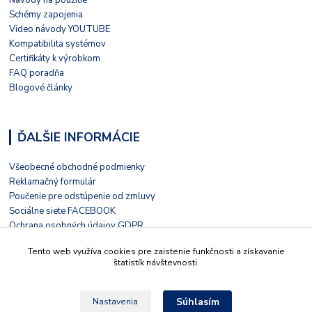
Návody na použitie
Schémy zapojenia
Video návody YOUTUBE
Kompatibilita systémov
Certifikáty k výrobkom
FAQ poradňa
Blogové články
ĎALŠIE INFORMÁCIE
Všeobecné obchodné podmienky
Reklamačný formulár
Poučenie pre odstúpenie od zmluvy
Sociálne siete FACEBOOK
Ochrana osobných údajov GDPR
Nezávislé hodnotenie HEUREKA
Tento web využíva cookies pre zaistenie funkčnosti a získavanie
Kontaktný formulár
štatistík návštevnosti.
Súhlasím
Nastavenia