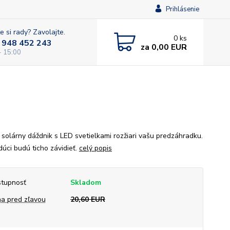
Prihlásenie
e si rady? Zavolajte.
0
ks
 948 452 243
za
0,00 EUR
- 15:00
 solárny dáždnik s LED svetielkami rozžiari vašu predzáhradku.
dúci budú ticho závidieť.
celý popis
tupnosť
Skladom
a pred zľavou
20,60 EUR