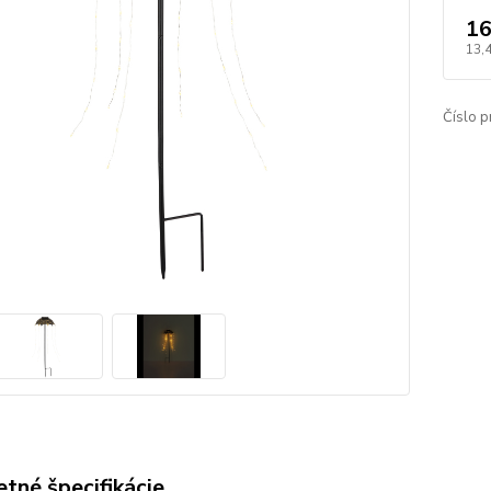
16
13,
Číslo p
tné špecifikácie