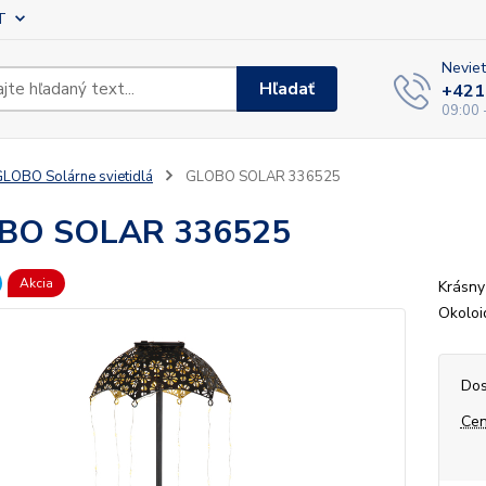
T
Neviet
Hľadať
+421
09:00 
LOBO Solárne svietidlá
GLOBO SOLAR 336525
BO SOLAR 336525
Akcia
Krásny
Okoloi
Dos
Cen