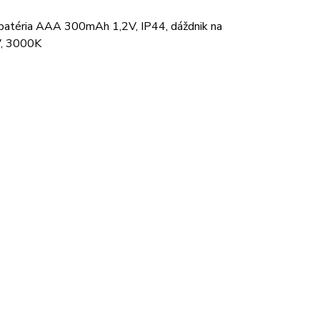
ač, batéria AAA 300mAh 1,2V, IP44, dáždnik na
V, 3000K