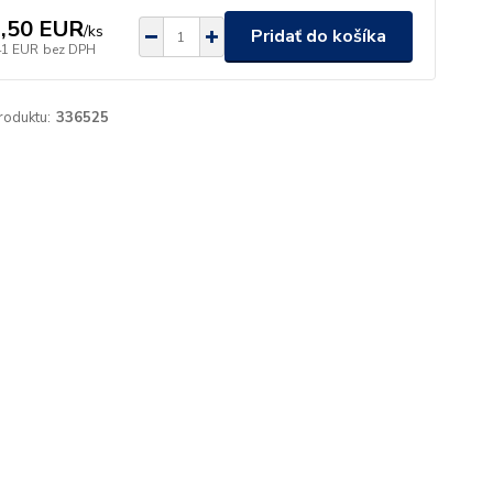
,50 EUR
/
ks
Pridať do košíka
41 EUR
bez DPH
roduktu:
336525