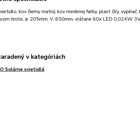
vietidlo, kov čierny matný, kov medenej farby, plast číry, vypín
acom hrote, ø: 205mm, V: 650mm, vrátane 60x LED 0,024W 3
zaradený v kategóriách
 Solárne svietidlá