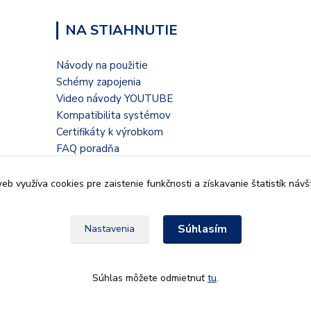
NA STIAHNUTIE
Návody na použitie
Schémy zapojenia
Video návody YOUTUBE
Kompatibilita systémov
Certifikáty k výrobkom
FAQ poradňa
Blogové články
b využíva cookies pre zaistenie funkčnosti a získavanie štatistík návš
Súhlasím
Nastavenia
935 32, Kalná nad Hronom,
Súhlas môžete odmietnuť
tu
.