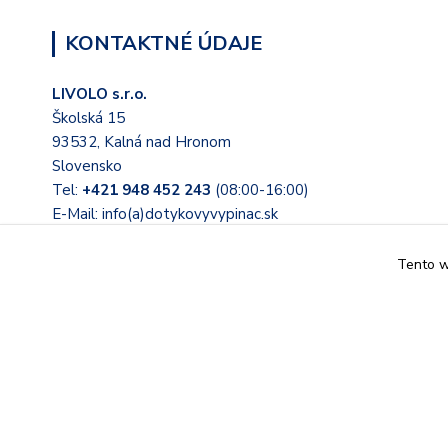
KONTAKTNÉ ÚDAJE
LIVOLO s.r.o.
Školská 15
93532, Kalná nad Hronom
Slovensko
Tel:
+421 948 452 243
(08:00-16:00)
E-Mail: info(a)dotykovyvypinac.sk
Tento we
© 2022 Tieto stránky prevádzkuje LIVOLO s.r.o. Školská 15, 
Slovensko