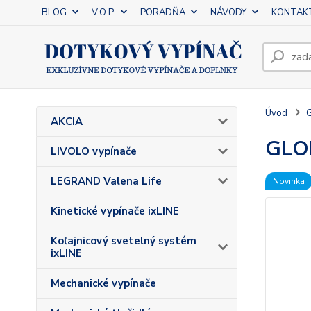
BLOG
V.O.P.
PORADŇA
NÁVODY
KONTAK
Úvod
G
AKCIA
GLO
LIVOLO vypínače
LEGRAND Valena Life
Novinka
Kinetické vypínače ixLINE
Koľajnicový svetelný systém
ixLINE
Mechanické vypínače