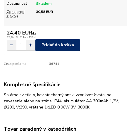
Dostupnosť
Skladom
Cena pred
30,58 EUR
zľavou
24,40 EUR
/
ks
19,84 EUR
bez DPH
Pridať do košíka
Číslo produktu:
36741
Kompletné špecifikácie
Solárne svietidlo, kov strieborný antik, vzor kvet života, na
zavesenie alebo na státie, IP44, akumulátor AA 300mAh 1,2V,
Ø200, V:290, vrátane 1xLED 0,06W 3V, 3000K
Tovar zaradený v kategóriách