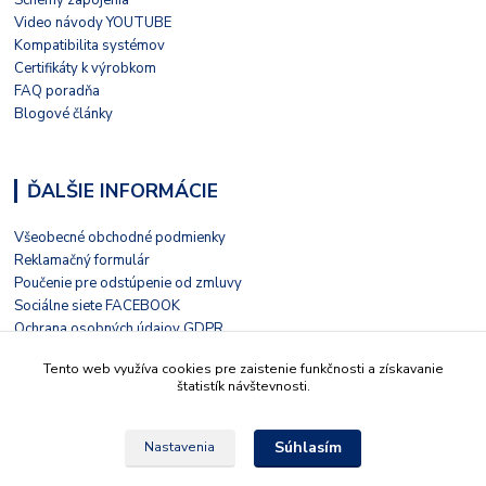
Schémy zapojenia
Video návody YOUTUBE
Kompatibilita systémov
Certifikáty k výrobkom
FAQ poradňa
Blogové články
ĎALŠIE INFORMÁCIE
Všeobecné obchodné podmienky
Reklamačný formulár
Poučenie pre odstúpenie od zmluvy
Sociálne siete FACEBOOK
Ochrana osobných údajov GDPR
Nezávislé hodnotenie HEUREKA
Tento web využíva cookies pre zaistenie funkčnosti a získavanie
Kontaktný formulár
štatistík návštevnosti.
Súhlasím
Nastavenia
© 2022 Tieto stránky prevádzkuje LIVOLO s.r.o. Školská 15, 935 32, Kalná nad