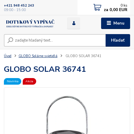
0
ks
+421 948 452 243
za
0,00 EUR
09:00 - 15:00
Menu
Hľadať
Úvod
GLOBO Solárne svietidlá
GLOBO SOLAR 36741
GLOBO SOLAR 36741
Novinka
Akcia