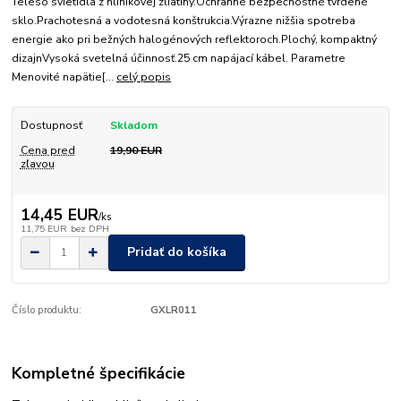
Teleso svietidla z hliníkovej zliatiny.Ochranné bezpečnostné tvrdené
sklo.Prachotesná a vodotesná konštrukcia.Výrazne nižšia spotreba
energie ako pri bežných halogénových reflektoroch.Plochý, kompaktný
dizajnVysoká svetelná účinnosť.25 cm napájací kábel. Parametre
Menovité napätie[...
celý popis
Dostupnosť
Skladom
Cena pred
19,90 EUR
zľavou
14,45 EUR
/
ks
11,75 EUR
bez DPH
Pridať do košíka
Číslo produktu:
GXLR011
Kompletné špecifikácie