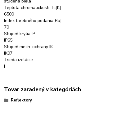
studená biela
Teplota chromatickosti Tc[K]:
6500
Index farebného podania[Ra]:
70
Stupeň krytia IP:
IP65
Stupeň mech. ochrany IK:
IK07
Trieda izolácie:
I
Tovar zaradený v kategóriách
Reflektory