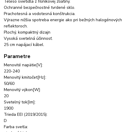
Teleso svietidla z hliníkovej zliatiny.
Ochranné bezpečnostné tvrdené sklo.
Prachotesná a vodotesná konštrukcia.
Výrazne nižšia spotreba energie ako pri bežných halogénových
reflektoroch.
Plochý, kompaktný dizajn
Vysoká svetelná účinnosť.
25 cm napájací kábel.
Parametre
Menovité napätie[V]:
220-240
Menovitý kmitočet[Hz]:
50/60
Menovitý výkon[W]:
20
Svetelný tok[lm]:
1900
Trieda EEI (2019/2015):
D
Farba svetla: