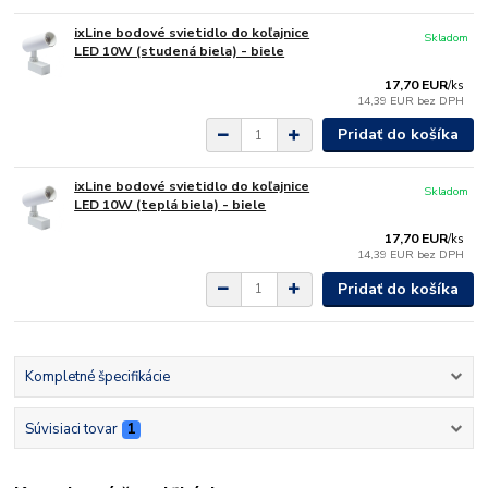
ixLine bodové svietidlo do koľajnice
Skladom
LED 10W (studená biela) - biele
17,70 EUR
/
ks
14,39 EUR
bez DPH
Pridať do košíka
ixLine bodové svietidlo do koľajnice
Skladom
LED 10W (teplá biela) - biele
17,70 EUR
/
ks
14,39 EUR
bez DPH
Pridať do košíka
Kompletné špecifikácie
Súvisiaci tovar
1