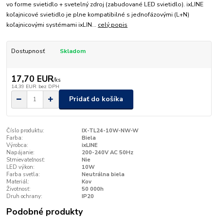
vo forme svietidlo + svetelný zdroj (zabudované LED svietidlo). ixLINE
koľajnicové svietidlo je plne kompatibilné s jednofázovými (L+N)
koľajnicovými systémami ixLIN...
celý popis
Dostupnosť
Skladom
17,70 EUR
/
ks
14,39 EUR
bez DPH
Pridať do košíka
Číslo produktu:
IX-TL24-10W-NW-W
Farba:
Biela
Výrobca:
ixLINE
Napájanie:
200-240V AC 50Hz
Stmievateľnosť:
Nie
LED výkon:
10W
Farba svetla:
Neutrálna biela
Materiál:
Kov
Životnosť:
50 000h
Druh ochrany:
IP20
Podobné produkty