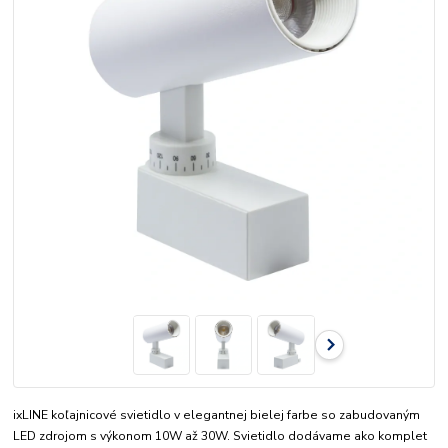
ixLINE koľajnicové svietidlo v elegantnej bielej farbe so zabudovaným
LED zdrojom s výkonom 10W až 30W. Svietidlo dodávame ako komplet