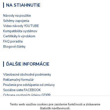
NA STIAHNUTIE
Návody na použitie
Schémy zapojenia
Video návody YOUTUBE
Kompatibilita systémov
Certifikáty k výrobkom
FAQ poradňa
Blogové články
ĎALŠIE INFORMÁCIE
Všeobecné obchodné podmienky
Reklamačný formulár
Poučenie pre odstúpenie od zmluvy
Sociálne siete FACEBOOK
Ochrana osobných údajov GDPR
Nezávislé hodnotenie HEUREKA
Tento web využíva cookies pre zaistenie funkčnosti a získavanie
Kontaktný formulár
štatistík návštevnosti.