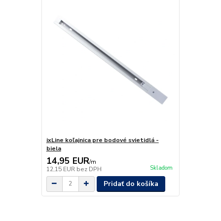
ixLine koľajnica pre bodové svietidlá -
biela
14,95 EUR
/
m
Skladom
12,15 EUR
bez DPH
Pridať do košíka