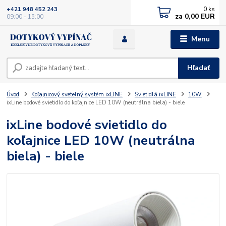
0
ks
+421 948 452 243
za
0,00 EUR
09:00 - 15:00
Menu
Hľadať
Úvod
Koľajnicový svetelný systém ixLINE
Svietidlá ixLINE
10W
ixLine bodové svietidlo do koľajnice LED 10W (neutrálna biela) - biele
ixLine bodové svietidlo do
koľajnice LED 10W (neutrálna
biela) - biele