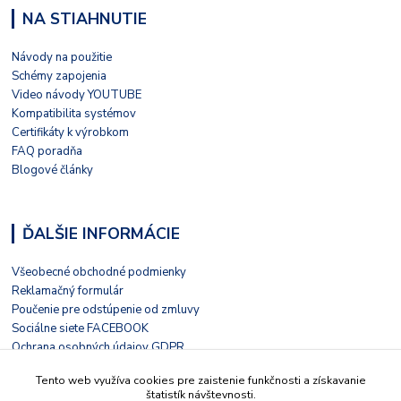
NA STIAHNUTIE
Návody na použitie
Schémy zapojenia
Video návody YOUTUBE
Kompatibilita systémov
Certifikáty k výrobkom
FAQ poradňa
Blogové články
ĎALŠIE INFORMÁCIE
Všeobecné obchodné podmienky
Reklamačný formulár
Poučenie pre odstúpenie od zmluvy
Sociálne siete FACEBOOK
Ochrana osobných údajov GDPR
Nezávislé hodnotenie HEUREKA
Tento web využíva cookies pre zaistenie funkčnosti a získavanie
Kontaktný formulár
štatistík návštevnosti.