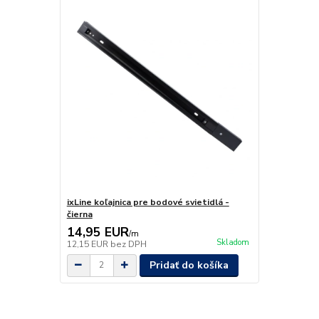
ixLine koľajnica pre bodové svietidlá -
čierna
14,95 EUR
/
m
Skladom
12,15 EUR
bez DPH
Pridať do košíka