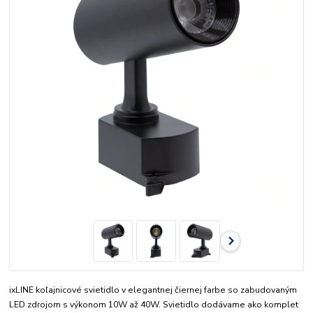
ixLINE koľajnicové svietidlo v elegantnej čiernej farbe so zabudovaným
LED zdrojom s výkonom 10W až 40W. Svietidlo dodávame ako komplet