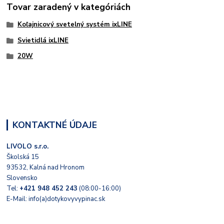
Tovar zaradený v kategóriách
Koľajnicový svetelný systém ixLINE
Svietidlá ixLINE
20W
KONTAKTNÉ ÚDAJE
LIVOLO s.r.o.
Školská 15
93532, Kalná nad Hronom
Slovensko
Tel:
+421 948 452 243
(08:00-16:00)
E-Mail: info(a)dotykovyvypinac.sk