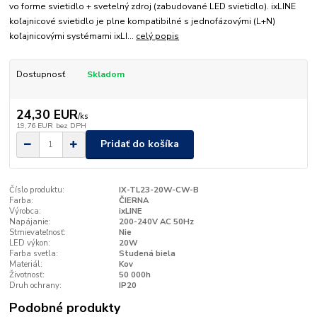
vo forme svietidlo + svetelný zdroj (zabudované LED svietidlo). ixLINE
koľajnicové svietidlo je plne kompatibilné s jednofázovými (L+N)
koľajnicovými systémami ixLI...
celý popis
Dostupnosť
Skladom
24,30 EUR
/
ks
19,76 EUR
bez DPH
Pridať do košíka
Číslo produktu:
IX-TL23-20W-CW-B
Farba:
ČIERNA
Výrobca:
ixLINE
Napájanie:
200-240V AC 50Hz
Stmievateľnosť:
Nie
LED výkon:
20W
Farba svetla:
Studená biela
Materiál:
Kov
Životnosť:
50 000h
Druh ochrany:
IP20
Podobné produkty