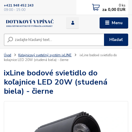
0
ks
+421 948 452 243
za
0,00 EUR
09:00 - 15:00
Menu
Hľadať
Úvod
Koľajnicový svetelný systém ixLINE
ixLine bodové svietidlo do
koľajnice LED 20W (studená biela) - čierne
ixLine bodové svietidlo do
koľajnice LED 20W (studená
biela) - čierne