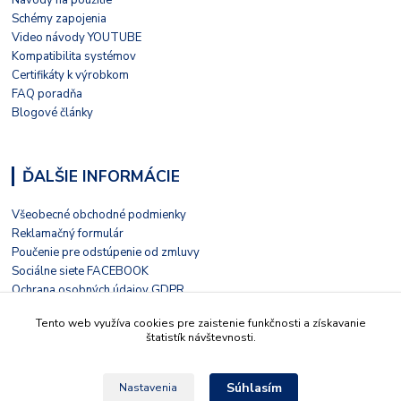
Návody na použitie
Schémy zapojenia
Video návody YOUTUBE
Kompatibilita systémov
Certifikáty k výrobkom
FAQ poradňa
Blogové články
ĎALŠIE INFORMÁCIE
Všeobecné obchodné podmienky
Reklamačný formulár
Poučenie pre odstúpenie od zmluvy
Sociálne siete FACEBOOK
Ochrana osobných údajov GDPR
Nezávislé hodnotenie HEUREKA
Tento web využíva cookies pre zaistenie funkčnosti a získavanie
Kontaktný formulár
štatistík návštevnosti.
Súhlasím
Nastavenia