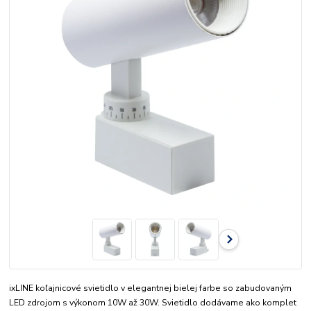
ixLINE koľajnicové svietidlo v elegantnej bielej farbe so zabudovaným
LED zdrojom s výkonom 10W až 30W. Svietidlo dodávame ako komplet