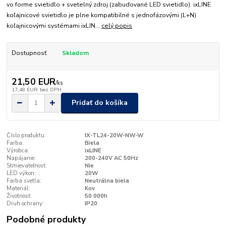
vo forme svietidlo + svetelný zdroj (zabudované LED svietidlo). ixLINE
koľajnicové svietidlo je plne kompatibilné s jednofázovými (L+N)
koľajnicovými systémami ixLIN...
celý popis
Dostupnosť
Skladom
21,50 EUR
/
ks
17,48 EUR
bez DPH
Pridať do košíka
Číslo produktu:
IX-TL24-20W-NW-W
Farba:
Biela
Výrobca:
ixLINE
Napájanie:
200-240V AC 50Hz
Stmievateľnosť:
Nie
LED výkon:
20W
Farba svetla:
Neutrálna biela
Materiál:
Kov
Životnosť:
50 000h
Druh ochrany:
IP20
Podobné produkty