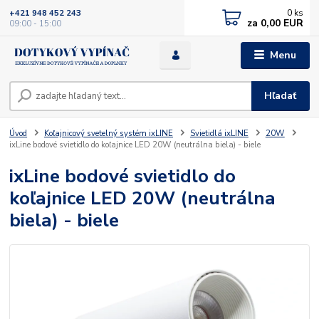
0
ks
+421 948 452 243
za
0,00 EUR
09:00 - 15:00
Menu
Hľadať
Úvod
Koľajnicový svetelný systém ixLINE
Svietidlá ixLINE
20W
ixLine bodové svietidlo do koľajnice LED 20W (neutrálna biela) - biele
ixLine bodové svietidlo do
koľajnice LED 20W (neutrálna
biela) - biele