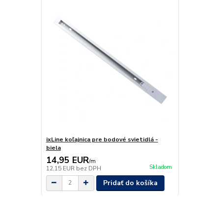
ixLine koľajnica pre bodové svietidlá -
biela
14,95 EUR
/
m
Skladom
12,15 EUR
bez DPH
Pridať do košíka