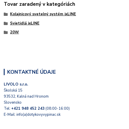
Tovar zaradený v kategóriách
Koľajnicový svetelný systém ixLINE
Svietidlá ixLINE
20W
KONTAKTNÉ ÚDAJE
LIVOLO s.r.o.
Školská 15
93532, Kalná nad Hronom
Slovensko
Tel:
+421 948 452 243
(08:00-16:00)
E-Mail: info(a)dotykovyvypinac.sk