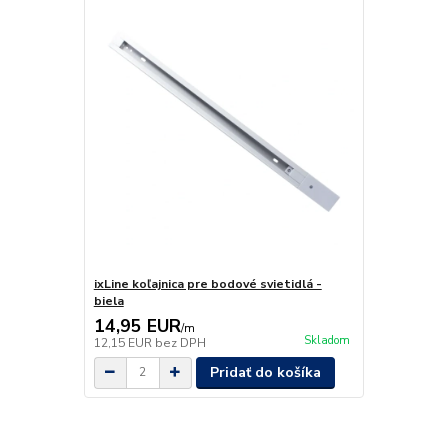
ixLine koľajnica pre bodové svietidlá -
biela
14,95 EUR
/
m
Skladom
12,15 EUR
bez DPH
Pridať do košíka