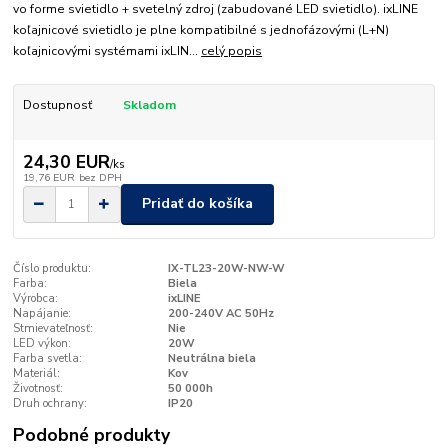
vo forme svietidlo + svetelný zdroj (zabudované LED svietidlo). ixLINE
koľajnicové svietidlo je plne kompatibilné s jednofázovými (L+N)
koľajnicovými systémami ixLIN...
celý popis
Dostupnosť
Skladom
24,30 EUR
/
ks
19,76 EUR
bez DPH
Pridať do košíka
Číslo produktu:
IX-TL23-20W-NW-W
Farba:
Biela
Výrobca:
ixLINE
Napájanie:
200-240V AC 50Hz
Stmievateľnosť:
Nie
LED výkon:
20W
Farba svetla:
Neutrálna biela
Materiál:
Kov
Životnosť:
50 000h
Druh ochrany:
IP20
Podobné produkty