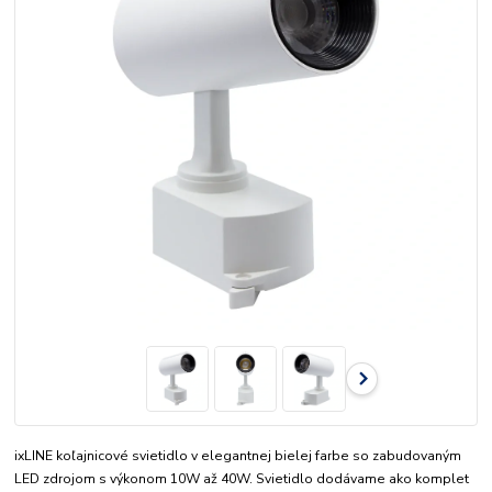
ixLINE koľajnicové svietidlo v elegantnej bielej farbe so zabudovaným
LED zdrojom s výkonom 10W až 40W. Svietidlo dodávame ako komplet