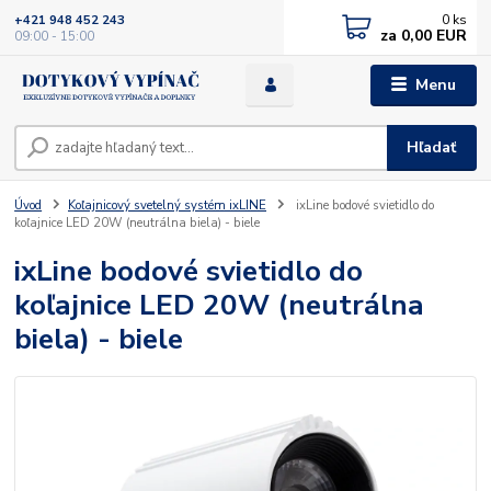
0
ks
+421 948 452 243
za
0,00 EUR
09:00 - 15:00
Menu
Hľadať
Úvod
Koľajnicový svetelný systém ixLINE
ixLine bodové svietidlo do
koľajnice LED 20W (neutrálna biela) - biele
ixLine bodové svietidlo do
koľajnice LED 20W (neutrálna
biela) - biele