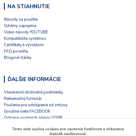
NA STIAHNUTIE
Návody na použitie
Schémy zapojenia
Video návody YOUTUBE
Kompatibilita systémov
Certifikáty k výrobkom
FAQ poradňa
Blogové články
ĎALŠIE INFORMÁCIE
Všeobecné obchodné podmienky
Reklamačný formulár
Poučenie pre odstúpenie od zmluvy
Sociálne siete FACEBOOK
Ochrana osobných údajov GDPR
Nezávislé hodnotenie HEUREKA
Tento web využíva cookies pre zaistenie funkčnosti a získavanie
Kontaktný formulár
štatistík návštevnosti.