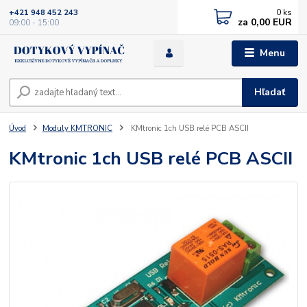
0
ks
+421 948 452 243
za
0,00 EUR
09:00 - 15:00
Menu
Hľadať
Úvod
Moduly KMTRONIC
KMtronic 1ch USB relé PCB ASCII
KMtronic 1ch USB relé PCB ASCII