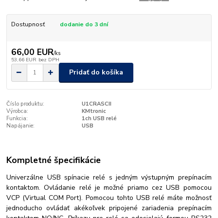
Dostupnosť
dodanie do 3 dní
66,00 EUR
/
ks
53,66 EUR
bez DPH
Pridať do košíka
Číslo produktu:
U1CRASCII
Výrobca:
KMtronic
Funkcia:
1ch USB relé
Napájanie:
USB
Kompletné špecifikácie
Univerzálne USB spínacie relé s jedným výstupným prepínacím
kontaktom. Ovládanie relé je možné priamo cez USB pomocou
VCP (Virtual COM Port). Pomocou tohto USB relé máte možnosť
jednoducho ovládať akékoľvek pripojené zariadenia prepínacím