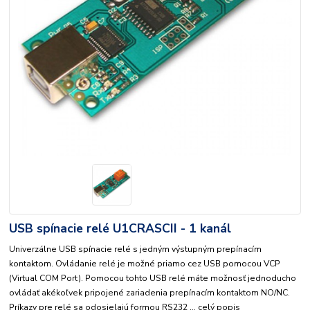
USB spínacie relé U1CRASCII - 1 kanál
Univerzálne USB spínacie relé s jedným výstupným prepínacím
kontaktom. Ovládanie relé je možné priamo cez USB pomocou VCP
(Virtual COM Port). Pomocou tohto USB relé máte možnosť jednoducho
ovládať akékoľvek pripojené zariadenia prepínacím kontaktom NO/NC.
Príkazy pre relé sa odosielajú formou RS232 ...
celý popis