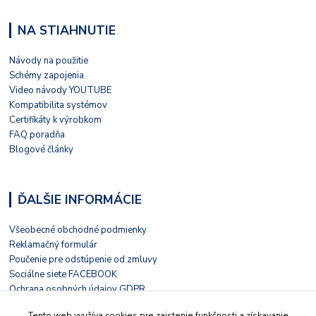
NA STIAHNUTIE
Návody na použitie
Schémy zapojenia
Video návody YOUTUBE
Kompatibilita systémov
Certifikáty k výrobkom
FAQ poradňa
Blogové články
ĎALŠIE INFORMÁCIE
Všeobecné obchodné podmienky
Reklamačný formulár
Poučenie pre odstúpenie od zmluvy
Sociálne siete FACEBOOK
Ochrana osobných údajov GDPR
Nezávislé hodnotenie HEUREKA
Tento web využíva cookies pre zaistenie funkčnosti a získavanie