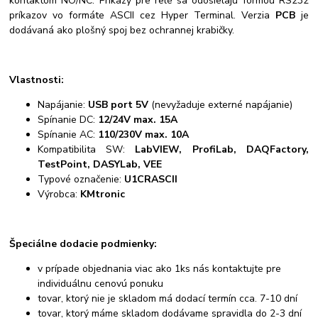
kontaktom NO/NC. Príkazy pre relé sa odosielajú formou RS232
príkazov vo formáte ASCII cez Hyper Terminal. Verzia
PCB
je
dodávaná ako plošný spoj bez ochrannej krabičky.
Vlastnosti:
Napájanie:
USB port 5V
(nevyžaduje externé napájanie)
Spínanie DC:
12/24V max. 15A
Spínanie AC:
110/230V max. 10A
Kompatibilita SW:
LabVIEW, ProfiLab, DAQFactory,
TestPoint, DASYLab, VEE
Typové označenie:
U1CRASCII
Výrobca:
KMtronic
Špeciálne dodacie podmienky:
v prípade objednania viac ako 1ks nás kontaktujte pre
individuálnu cenovú ponuku
tovar, ktorý nie je skladom má dodací termín cca. 7-10 dní
tovar, ktorý máme skladom dodávame spravidla do 2-3 dní