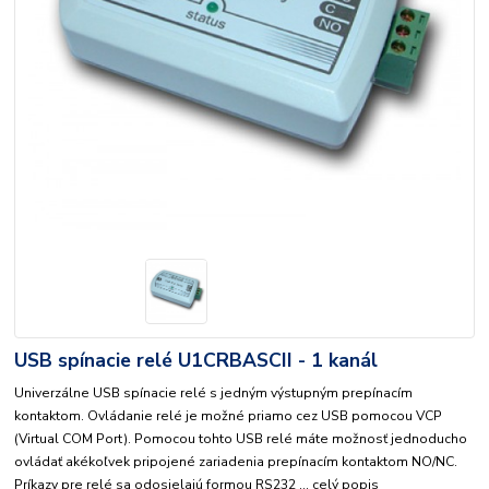
USB spínacie relé U1CRBASCII - 1 kanál
Univerzálne USB spínacie relé s jedným výstupným prepínacím
kontaktom. Ovládanie relé je možné priamo cez USB pomocou VCP
(Virtual COM Port). Pomocou tohto USB relé máte možnosť jednoducho
ovládať akékoľvek pripojené zariadenia prepínacím kontaktom NO/NC.
Príkazy pre relé sa odosielajú formou RS232 ...
celý popis