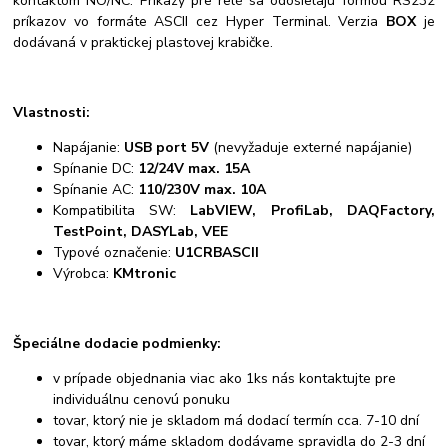
kontaktom NO/NC. Príkazy pre relé sa odosielajú formou RS232
príkazov vo formáte ASCII cez Hyper Terminal. Verzia
BOX
je
dodávaná v praktickej plastovej krabičke.
Vlastnosti:
Napájanie:
USB port 5V
(nevyžaduje externé napájanie)
Spínanie DC:
12/24V max. 15A
Spínanie AC:
110/230V max. 10A
Kompatibilita SW:
LabVIEW, ProfiLab, DAQFactory,
TestPoint, DASYLab, VEE
Typové označenie:
U1CRBASCII
Výrobca:
KMtronic
Špeciálne dodacie podmienky:
v prípade objednania viac ako 1ks nás kontaktujte pre
individuálnu cenovú ponuku
tovar, ktorý nie je skladom má dodací termín cca. 7-10 dní
tovar, ktorý máme skladom dodávame spravidla do 2-3 dní