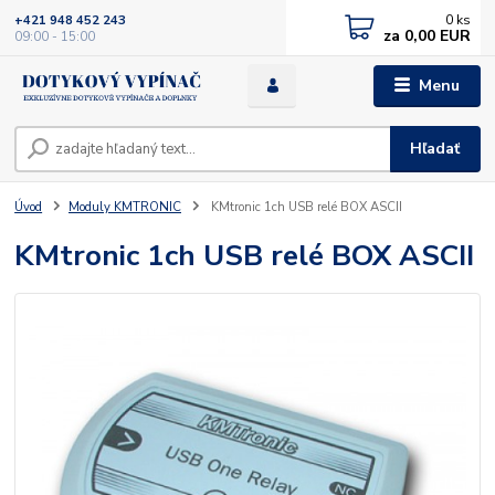
0
ks
+421 948 452 243
za
0,00 EUR
09:00 - 15:00
Menu
Hľadať
Úvod
Moduly KMTRONIC
KMtronic 1ch USB relé BOX ASCII
KMtronic 1ch USB relé BOX ASCII