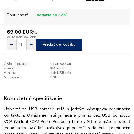
Dostupnosť
dodanie do 3 dní
69,00 EUR
/
ks
56,10 EUR
bez DPH
Pridať do košíka
Číslo produktu:
U1CRBASCII
Výrobca:
KMtronic
Funkcia:
1ch USB relé
Napájanie:
USB
Kompletné špecifikácie
Univerzálne USB spínacie relé s jedným výstupným prepínacím
kontaktom. Ovládanie relé je možné priamo cez USB pomocou
VCP (Virtual COM Port). Pomocou tohto USB relé máte možnosť
jednoducho ovládať akékoľvek pripojené zariadenia prepínacím