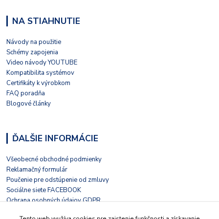
NA STIAHNUTIE
Návody na použitie
Schémy zapojenia
Video návody YOUTUBE
Kompatibilita systémov
Certifikáty k výrobkom
FAQ poradňa
Blogové články
ĎALŠIE INFORMÁCIE
Všeobecné obchodné podmienky
Reklamačný formulár
Poučenie pre odstúpenie od zmluvy
Sociálne siete FACEBOOK
Ochrana osobných údajov GDPR
Nezávislé hodnotenie HEUREKA
Tento web využíva cookies pre zaistenie funkčnosti a získavanie