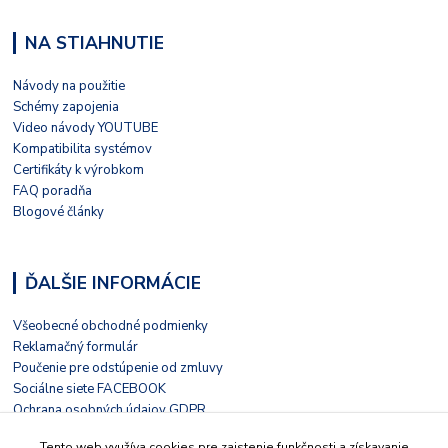
NA STIAHNUTIE
Návody na použitie
Schémy zapojenia
Video návody YOUTUBE
Kompatibilita systémov
Certifikáty k výrobkom
FAQ poradňa
Blogové články
ĎALŠIE INFORMÁCIE
Všeobecné obchodné podmienky
Reklamačný formulár
Poučenie pre odstúpenie od zmluvy
Sociálne siete FACEBOOK
Ochrana osobných údajov GDPR
Nezávislé hodnotenie HEUREKA
Tento web využíva cookies pre zaistenie funkčnosti a získavanie