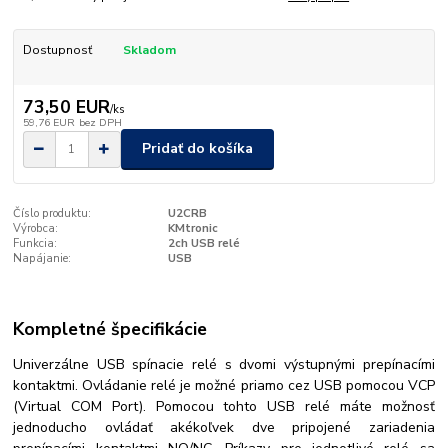
Dostupnosť
Skladom
73,50 EUR
/
ks
59,76 EUR
bez DPH
Pridať do košíka
Číslo produktu:
U2CRB
Výrobca:
KMtronic
Funkcia:
2ch USB relé
Napájanie:
USB
Kompletné špecifikácie
Univerzálne USB spínacie relé s dvomi výstupnými prepínacími
kontaktmi. Ovládanie relé je možné priamo cez USB pomocou VCP
(Virtual COM Port). Pomocou tohto USB relé máte možnosť
jednoducho ovládať akékoľvek dve pripojené zariadenia