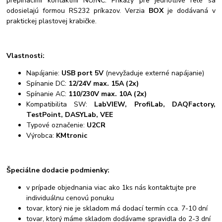
prepínacími kontaktmi NO/NC. Príkazy pre jednotlivé relé sa
odosielajú formou RS232 príkazov. Verzia
BOX
je dodávaná v
praktickej plastovej krabičke.
Vlastnosti:
Napájanie:
USB port 5V
(nevyžaduje externé napájanie)
Spínanie DC:
12/24V max. 15A (2x)
Spínanie AC:
110/230V max. 10A (2x)
Kompatibilita SW:
LabVIEW, ProfiLab, DAQFactory,
TestPoint, DASYLab, VEE
Typové označenie:
U2CR
Výrobca:
KMtronic
Špeciálne dodacie podmienky:
v prípade objednania viac ako 1ks nás kontaktujte pre
individuálnu cenovú ponuku
tovar, ktorý nie je skladom má dodací termín cca. 7-10 dní
tovar, ktorý máme skladom dodávame spravidla do 2-3 dní