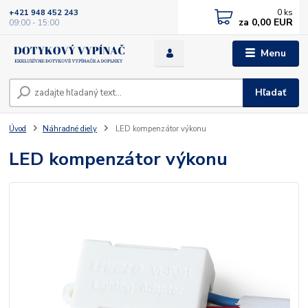
0
ks
+421 948 452 243
za
0,00 EUR
09:00 - 15:00
Menu
Hľadať
Úvod
Náhradné diely
LED kompenzátor výkonu
LED kompenzátor výkonu