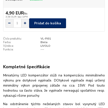
4,90 EUR
/
ks
3,98 EUR
bez DPH
Pridať do košíka
Číslo produktu:
VL-PJ01
Farba:
Biela
Výrobca:
LIVOLO
Funkcia:
---
Kompletné špecifikácie
Miniatúrny LED kompenzátor slúži na kompenzáciu minimálneho
výkonu pre dotykové vypínače. DOtykové vypínače majú určený
minimálny výkon pripojenej záťaže na cca. 15W. Pod touto
hodnotou sa často stáva, že vypínače nereagujú spoľahlivo resp.
vykazujú rôzne poruchy.
Na odstránenie týchto neželaných stavov bol vyvynutý LED