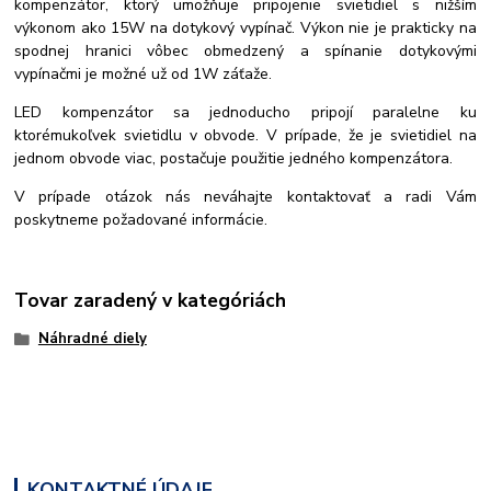
kompenzátor, ktorý umožňuje pripojenie svietidiel s nižším
výkonom ako 15W na dotykový vypínač. Výkon nie je prakticky na
spodnej hranici vôbec obmedzený a spínanie dotykovými
vypínačmi je možné už od 1W záťaže.
LED kompenzátor sa jednoducho pripojí paralelne ku
ktorémukoľvek svietidlu v obvode. V prípade, že je svietidiel na
jednom obvode viac, postačuje použitie jedného kompenzátora.
V prípade otázok nás neváhajte kontaktovať a radi Vám
poskytneme požadované informácie.
Tovar zaradený v kategóriách
Náhradné diely
KONTAKTNÉ ÚDAJE