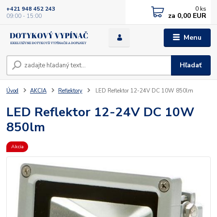
0
ks
+421 948 452 243
za
0,00 EUR
09:00 - 15:00
Menu
Hľadať
Úvod
AKCIA
Reflektory
LED Reflektor 12-24V DC 10W 850lm
LED Reflektor 12-24V DC 10W
850lm
Akcia