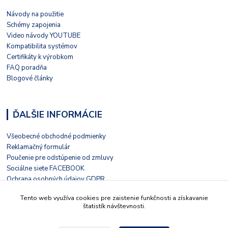
Návody na použitie
Schémy zapojenia
Video návody YOUTUBE
Kompatibilita systémov
Certifikáty k výrobkom
FAQ poradňa
Blogové články
ĎALŠIE INFORMÁCIE
Všeobecné obchodné podmienky
Reklamačný formulár
Poučenie pre odstúpenie od zmluvy
Sociálne siete FACEBOOK
Ochrana osobných údajov GDPR
Nezávislé hodnotenie HEUREKA
Tento web využíva cookies pre zaistenie funkčnosti a získavanie
Kontaktný formulár
štatistík návštevnosti.