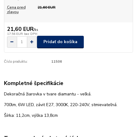
Cena pred
21,60 EUR
zľavou
21,60 EUR
/
ks
17,56 EUR
bez DPH
Pridať do košíka
Číslo produktu:
11506
Kompletné špecifikácie
Dekoračná žiarovka v tvare diamantu - veľká.
700lm, 6W LED, závit E27, 3000K, 220-240V, stmievateľná.
Šírka: 11,2cm, výška 13,8cm