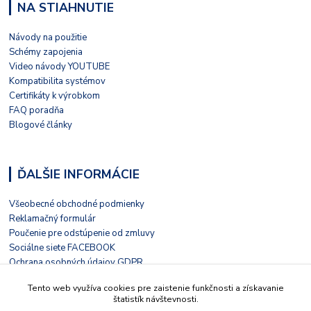
NA STIAHNUTIE
Návody na použitie
Schémy zapojenia
Video návody YOUTUBE
Kompatibilita systémov
Certifikáty k výrobkom
FAQ poradňa
Blogové články
ĎALŠIE INFORMÁCIE
Všeobecné obchodné podmienky
Reklamačný formulár
Poučenie pre odstúpenie od zmluvy
Sociálne siete FACEBOOK
Ochrana osobných údajov GDPR
Nezávislé hodnotenie HEUREKA
Tento web využíva cookies pre zaistenie funkčnosti a získavanie
Kontaktný formulár
štatistík návštevnosti.