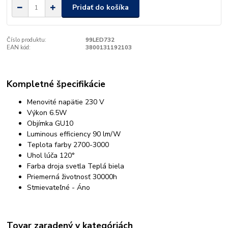
Pridať do košíka
Číslo produktu:
99LED732
EAN kód:
3800131192103
Kompletné špecifikácie
Menovité napätie 230 V
Výkon 6.5W
Objímka GU10
Luminous efficiency 90 lm/W
Teplota farby 2700-3000
Uhol lúča 120°
Farba droja svetla Teplá biela
Priemerná životnosť 30000h
Stmievateľné - Áno
Tovar zaradený v kategóriách