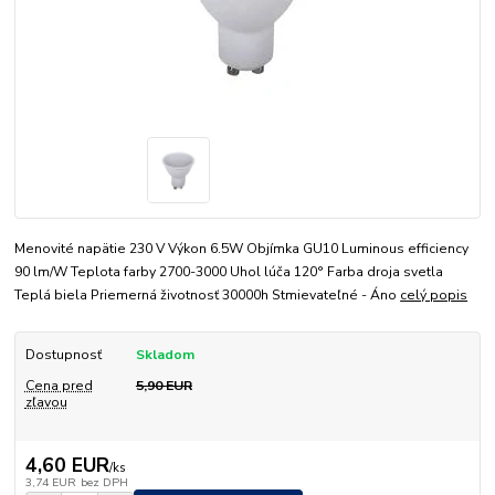
Menovité napätie 230 V Výkon 6.5W Objímka GU10 Luminous efficiency
90 lm/W Teplota farby 2700-3000 Uhol lúča 120° Farba droja svetla
Teplá biela Priemerná životnosť 30000h Stmievateľné - Áno
celý popis
Dostupnosť
Skladom
Cena pred
5,90 EUR
zľavou
4,60 EUR
/
ks
3,74 EUR
bez DPH