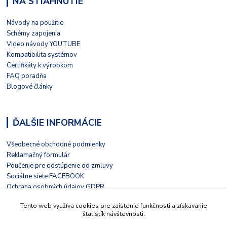
NA STIAHNUTIE
Návody na použitie
Schémy zapojenia
Video návody YOUTUBE
Kompatibilita systémov
Certifikáty k výrobkom
FAQ poradňa
Blogové články
ĎALŠIE INFORMÁCIE
Všeobecné obchodné podmienky
Reklamačný formulár
Poučenie pre odstúpenie od zmluvy
Sociálne siete FACEBOOK
Ochrana osobných údajov GDPR
Nezávislé hodnotenie HEUREKA
Tento web využíva cookies pre zaistenie funkčnosti a získavanie
Kontaktný formulár
štatistík návštevnosti.