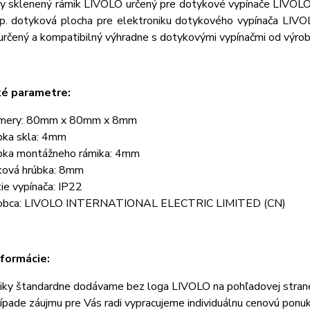
ny sklenený rámik LIVOLO určený pre dotykové vypínače LIVOLO. 
sp. dotyková plocha pre elektroniku dotykového vypínača LIVO
určený a kompatibilný výhradne s dotykovými vypínačmi od výro
ké parametre:
mery: 80mm x 80mm x 8mm
bka skla: 4mm
bka montážneho rámika: 4mm
ková hrúbka: 8mm
tie vypínača: IP22
obca: LIVOLO INTERNATIONAL ELECTRIC LIMITED (CN)
nformácie:
iky štandardne dodávame bez loga LIVOLO na pohľadovej stran
rípade záujmu pre Vás radi vypracujeme individuálnu cenovú ponu