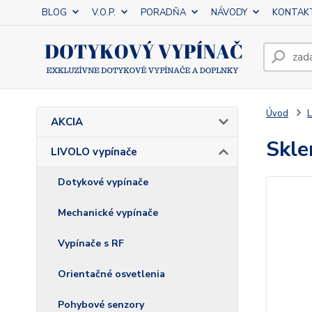
BLOG
V.O.P.
PORADŇA
NÁVODY
KONTAK
Úvod
L
AKCIA
Skle
LIVOLO vypínače
Dotykové vypínače
Mechanické vypínače
Vypínače s RF
Orientačné osvetlenia
Pohybové senzory