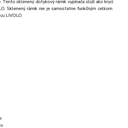
Tento sklenený dotykový rámik vypínača slúži ako krycí
LO. Sklenený rámik nie je samostatne funkčným celkom.
bcu LIVOLO.
e
ku