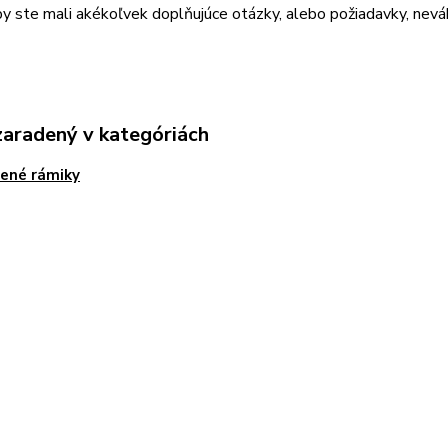
by ste mali akékoľvek doplňujúce otázky, alebo požiadavky, nev
zaradený v kategóriách
ené rámiky