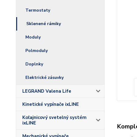
Termostaty
Sklenené rámiky
Moduly
Polmoduly
Doplnky
Elektrické zásuvky
LEGRAND Valena Life
Kinetické vypínače ixLINE
Koľajnicový svetelný systém
ixLINE
Komple
Mechanické vypínače