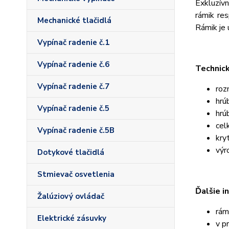
Exkluzív
rámik re
Mechanické tlačidlá
Rámik je 
Vypínač radenie č.1
Vypínač radenie č.6
Technic
Vypínač radenie č.7
roz
hrú
Vypínač radenie č.5
hrú
cel
Vypínač radenie č.5B
kry
výr
Dotykové tlačidlá
Stmievač osvetlenia
Ďalšie i
Žalúziový ovládač
rám
Elektrické zásuvky
v p