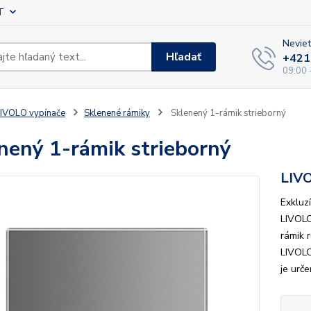
T
Neviet
Hľadať
+421
09:00 
IVOLO vypínače
Sklenené rámiky
Sklenený 1-rámik strieborný
nený 1-rámik strieborný
LIV
Exkluz
LIVOLO
rámik 
LIVOLO
je urč