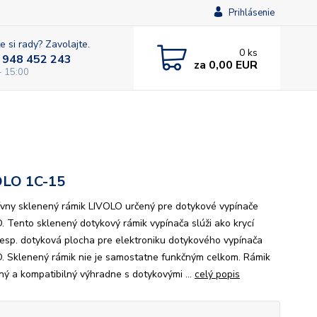
Prihlásenie
e si rady? Zavolajte.
0
ks
 948 452 243
za
0,00 EUR
- 15:00
OLO 1C-15
ívny sklenený rámik LIVOLO určený pre dotykové vypínače
. Tento sklenený dotykový rámik vypínača slúži ako krycí
resp. dotyková plocha pre elektroniku dotykového vypínača
. Sklenený rámik nie je samostatne funkčným celkom. Rámik
ený a kompatibilný výhradne s dotykovými ...
celý popis