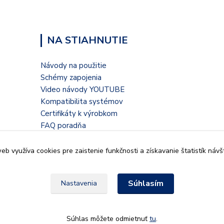
NA STIAHNUTIE
Návody na použitie
Schémy zapojenia
Video návody YOUTUBE
Kompatibilita systémov
Certifikáty k výrobkom
FAQ poradňa
Blogové články
b využíva cookies pre zaistenie funkčnosti a získavanie štatistík návš
Súhlasím
Nastavenia
935 32, Kalná nad Hronom,
Súhlas môžete odmietnuť
tu
.