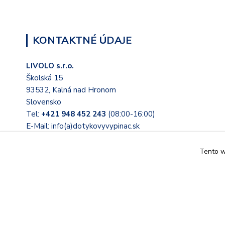
KONTAKTNÉ ÚDAJE
LIVOLO s.r.o.
Školská 15
93532, Kalná nad Hronom
Slovensko
Tel:
+421 948 452 243
(08:00-16:00)
E-Mail: info(a)dotykovyvypinac.sk
Tento we
© 2022 Tieto stránky prevádzkuje LIVOLO s.r.o. Školská 15, 
Slovensko