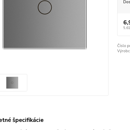
Dos
6,
5,6
Číslo p
Výrobc
tné špecifikácie