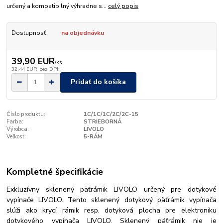
určený a kompatibilný výhradne s...
celý popis
Dostupnosť
na objednávku
39,90 EUR
/
ks
32,44 EUR
bez DPH
Pridať do košíka
Číslo produktu:
1C/1C/1C/2C/2C-15
Farba:
STRIEBORNÁ
Výrobca:
LIVOLO
Veľkosť:
5-RÁM
Kompletné špecifikácie
Exkluzívny sklenený päťrámik LIVOLO určený pre dotykové
vypínače LIVOLO. Tento sklenený dotykový päťrámik vypínača
slúži ako krycí rámik resp. dotyková plocha pre elektroniku
dotykového vypínača LIVOLO. Sklenený päťrámik nie je