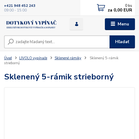
0
ks
+421 948 452 243
za
0,00 EUR
09:00 - 15:00
Menu
Hľadať
Úvod
LIVOLO vypínače
Sklenené rámiky
Sklenený 5-rámik
strieborný
Sklenený 5-rámik strieborný