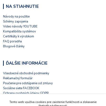
NA STIAHNUTIE
Návody na použitie
Schémy zapojenia
Video návody YOUTUBE
Kompatibilita systémov
Certifikáty k výrobkom
FAQ poradňa
Blogové články
ĎALŠIE INFORMÁCIE
Všeobecné obchodné podmienky
Reklamačný formulár
Poučenie pre odstúpenie od zmluvy
Sociálne siete FACEBOOK
Ochrana osobných údajov GDPR
Nezávislé hodnotenie HEUREKA
Tento web využíva cookies pre zaistenie funkčnosti a získavanie
Kontaktný formulár
štatistík návštevnosti.