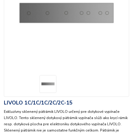
LIVOLO 1C/1C/1C/2C/2C-15
Exkluzívny sklenený päťrámik LIVOLO určený pre dotykové vypínače
LIVOLO. Tento sklenený dotykový päťrámik vypínača slúži ako krycí rámik
resp. dotyková plocha pre elektroniku dotykového vypínača LIVOLO.
Sklenený päťrámik nie je samostatne funkčným celkom. Päťrámik je