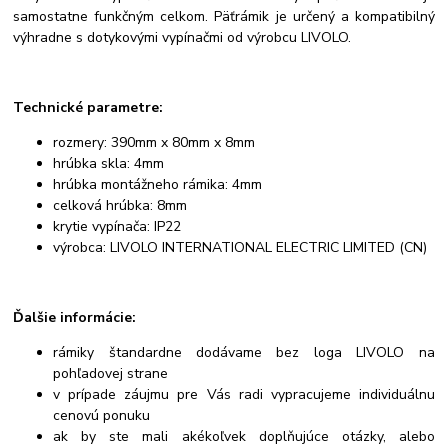
samostatne funkčným celkom. Päťrámik je určený a kompatibilný
výhradne s dotykovými vypínačmi od výrobcu LIVOLO.
Technické parametre:
rozmery: 390mm x 80mm x 8mm
hrúbka skla: 4mm
hrúbka montážneho rámika: 4mm
celková hrúbka: 8mm
krytie vypínača: IP22
výrobca: LIVOLO INTERNATIONAL ELECTRIC LIMITED (CN)
Ďalšie informácie:
rámiky štandardne dodávame bez loga LIVOLO na
pohľadovej strane
v prípade záujmu pre Vás radi vypracujeme individuálnu
cenovú ponuku
ak by ste mali akékoľvek doplňujúce otázky, alebo