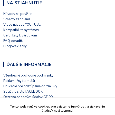
NA STIAHNUTIE
Návody na použitie
Schémy zapojenia
Video návody YOUTUBE
Kompatibilita systémov
Certifikáty k výrobkom
FAQ poradňa
Blogové články
ĎALŠIE INFORMÁCIE
Všeobecné obchodné podmienky
Reklamačný formulár
Poučenie pre odstúpenie od zmluvy
Sociálne siete FACEBOOK
Ochrana osobných údajov GDPR
Nezávislé hodnotenie HEUREKA
Tento web využíva cookies pre zaistenie funkčnosti a získavanie
Kontaktný formulár
štatistík návštevnosti.