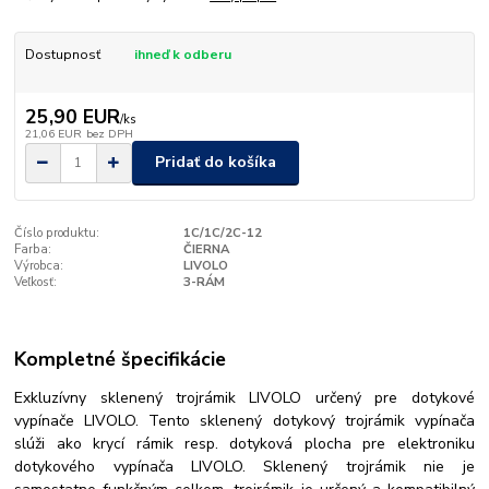
Dostupnosť
ihneď k odberu
25,90 EUR
/
ks
21,06 EUR
bez DPH
Pridať do košíka
Číslo produktu:
1C/1C/2C-12
Farba:
ČIERNA
Výrobca:
LIVOLO
Veľkosť:
3-RÁM
Kompletné špecifikácie
Exkluzívny sklenený trojrámik LIVOLO určený pre dotykové
vypínače LIVOLO. Tento sklenený dotykový trojrámik vypínača
slúži ako krycí rámik resp. dotyková plocha pre elektroniku
dotykového vypínača LIVOLO. Sklenený trojrámik nie je