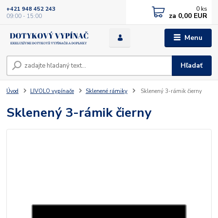
0
ks
+421 948 452 243
za
0,00 EUR
09:00 - 15:00
Menu
Hľadať
Úvod
LIVOLO vypínače
Sklenené rámiky
Sklenený 3-rámik čierny
Sklenený 3-rámik čierny