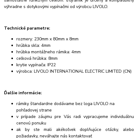
samostatne funkčným celkom. trojrámik je určený a kompatibilný
výhradne s dotykovými vypínačmi od výrobcu LIVOLO.
Technické parametre:
rozmery: 230mm x 80mm x 8mm
hrúbka skla: 4mm
hrúbka montážneho rámika: 4mm
celková hrúbka: 8mm
krytie vypínača: IP22
výrobca: LIVOLO INTERNATIONAL ELECTRIC LIMITED (CN)
Ďalšie informácie:
rámiky štandardne dodávame bez loga LIVOLO na
pohľadovej strane
v prípade záujmu pre Vás radi vypracujeme individuálnu
cenovú ponuku
ak by ste mali akékoľvek doplňujúce otázky, alebo
požiadavky, neváhajte nás kontaktovať