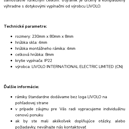
samostatne funkčným celkom. trojrámik je určený a kompatibilný
výhradne s dotykovými vypínačmi od výrobcu LIVOLO.
Technické parametre:
rozmery: 230mm x 80mm x 8mm
hrúbka skla: 4mm
hrúbka montážneho rámika: 4mm
celková hrúbka: 8mm
krytie vypínača: IP22
výrobca: LIVOLO INTERNATIONAL ELECTRIC LIMITED (CN)
Ďalšie informácie:
rámiky štandardne dodávame bez loga LIVOLO na
pohľadovej strane
v prípade záujmu pre Vás radi vypracujeme individuálnu
cenovú ponuku
ak by ste mali akékoľvek doplňujúce otázky, alebo
požiadavky, neváhajte nás kontaktovať