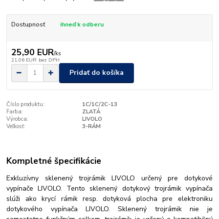
Dostupnosť
ihneď k odberu
25,90 EUR
/
ks
21,06 EUR
bez DPH
Pridať do košíka
Číslo produktu:
1C/1C/2C-13
Farba:
ZLATÁ
Výrobca:
LIVOLO
Veľkosť:
3-RÁM
Kompletné špecifikácie
Exkluzívny sklenený trojrámik LIVOLO určený pre dotykové
vypínače LIVOLO. Tento sklenený dotykový trojrámik vypínača
slúži ako krycí rámik resp. dotyková plocha pre elektroniku
dotykového vypínača LIVOLO. Sklenený trojrámik nie je