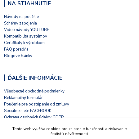
NA STIAHNUTIE
Návody na použitie
Schémy zapojenia
Video návody YOUTUBE
Kompatibilita systémov
Certifikáty k výrobkom
FAQ poradňa
Blogové články
ĎALŠIE INFORMÁCIE
Všeobecné obchodné podmienky
Reklamačný formulár
Poučenie pre odstúpenie od zmluvy
Sociálne siete FACEBOOK
Ochrana osobných údajov GDPR
Nezávislé hodnotenie HEUREKA
Tento web využíva cookies pre zaistenie funkčnosti a získavanie
Kontaktný formulár
štatistík návštevnosti.