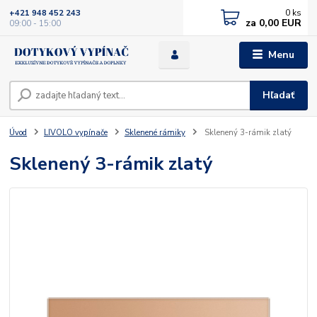
0
ks
+421 948 452 243
za
0,00 EUR
09:00 - 15:00
Menu
Hľadať
Úvod
LIVOLO vypínače
Sklenené rámiky
Sklenený 3-rámik zlatý
Sklenený 3-rámik zlatý