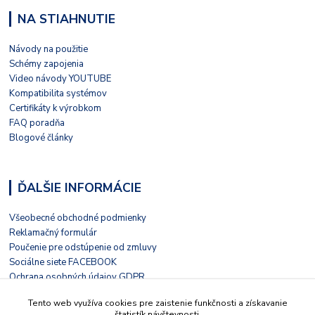
NA STIAHNUTIE
Návody na použitie
Schémy zapojenia
Video návody YOUTUBE
Kompatibilita systémov
Certifikáty k výrobkom
FAQ poradňa
Blogové články
ĎALŠIE INFORMÁCIE
Všeobecné obchodné podmienky
Reklamačný formulár
Poučenie pre odstúpenie od zmluvy
Sociálne siete FACEBOOK
Ochrana osobných údajov GDPR
Nezávislé hodnotenie HEUREKA
Tento web využíva cookies pre zaistenie funkčnosti a získavanie
Kontaktný formulár
štatistík návštevnosti.