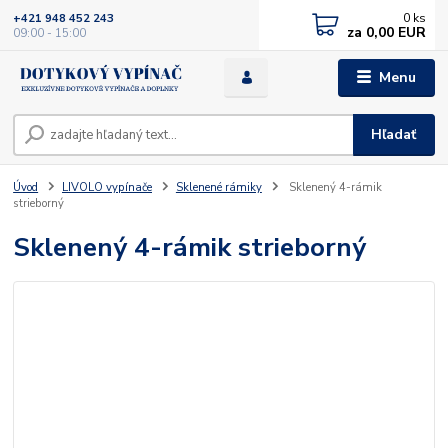
0
ks
+421 948 452 243
za
0,00 EUR
09:00 - 15:00
Menu
Hľadať
Úvod
LIVOLO vypínače
Sklenené rámiky
Sklenený 4-rámik
strieborný
Sklenený 4-rámik strieborný