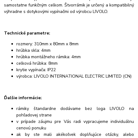
samostatne funkčným celkom. Štvorrámik je určený a kompatibilný
výhradne s dotykovými vypínačmi od výrobcu LIVOLO.
Technické parametre:
rozmery: 310mm x 80mm x 8mm
hrúbka skla: 4mm
hrúbka montážneho rámika: 4mm
celková hrúbka: 8mm
krytie vypínača: IP22
výrobca: LIVOLO INTERNATIONAL ELECTRIC LIMITED (CN)
Ďalšie informácie:
rámiky štandardne dodávame bez loga LIVOLO na
pohľadovej strane
v prípade záujmu pre Vás radi vypracujeme individuálnu
cenovú ponuku
ak by ste mali akékoľvek doplňujúce otázky, alebo