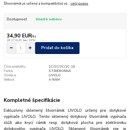
Štvorrámik je určený a kompatibilný vý...
celý popis
Dostupnosť
ihneď k odberu
34,90 EUR
/
ks
28,37 EUR
bez DPH
Pridať do košíka
Číslo produktu:
1C/1C/2C/2C-15
Farba:
STRIEBORNÁ
Výrobca:
LIVOLO
Veľkosť:
4-RÁM
Kompletné špecifikácie
Exkluzívny sklenený štvorrámik LIVOLO určený pre dotykové
vypínače LIVOLO. Tento sklenený dotykový štvorrámik vypínača
slúži ako krycí rámik resp. dotyková plocha pre elektroniku
dotykového vypínača LIVOLO. Sklenený štvorrámik nie je