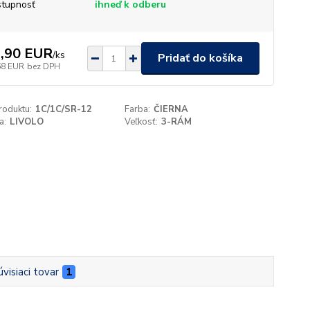
tupnosť
ihneď k odberu
,90 EUR
/
ks
Pridať do košíka
68 EUR
bez DPH
roduktu:
1C/1C/SR-12
Farba:
ČIERNA
a:
LIVOLO
Veľkosť:
3-RÁM
úvisiaci tovar
1