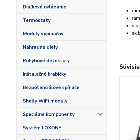
Diaľkové ovládanie
rám
rám
Termostaty
v p
ak 
Moduly vypínačov
Náhradné diely
Pohybové detektory
Súvisia
Inštalačné krabičky
Bezpotenciálové spínače
Shelly WiFi moduly
Špeciálne komponenty
Systém LOXONE