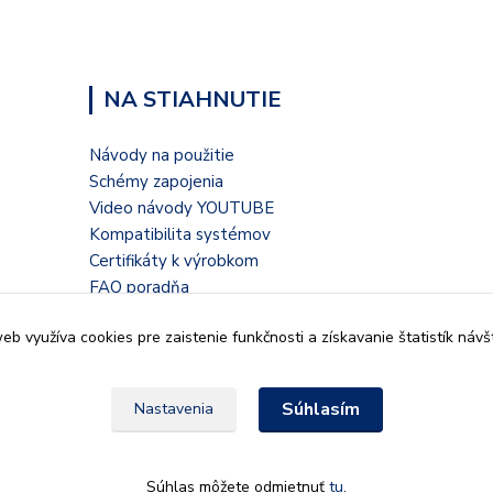
NA STIAHNUTIE
Návody na použitie
Schémy zapojenia
Video návody YOUTUBE
Kompatibilita systémov
Certifikáty k výrobkom
FAQ poradňa
Blogové články
b využíva cookies pre zaistenie funkčnosti a získavanie štatistík návš
Súhlasím
Nastavenia
935 32, Kalná nad Hronom,
Súhlas môžete odmietnuť
tu
.