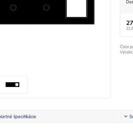
Dos
27
22,
Číslo p
Výrobc
etné špecifikácie
S