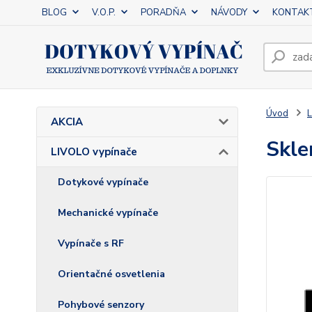
BLOG
V.O.P.
PORADŇA
NÁVODY
KONTAK
Úvod
L
AKCIA
Skle
LIVOLO vypínače
Dotykové vypínače
Mechanické vypínače
Vypínače s RF
Orientačné osvetlenia
Pohybové senzory