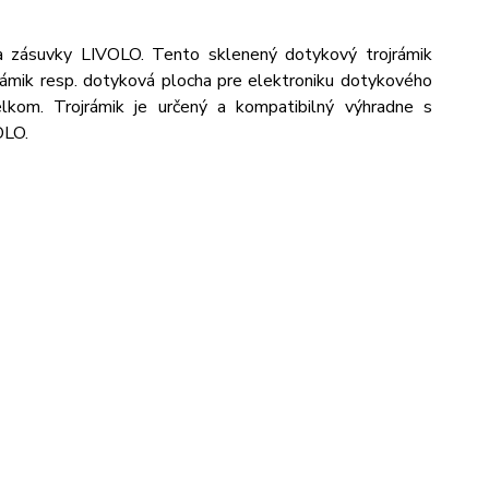
a zásuvky LIVOLO. Tento sklenený dotykový trojrámik
 rámik resp. dotyková plocha pre elektroniku dotykového
lkom. Trojrámik je určený a kompatibilný výhradne s
OLO.