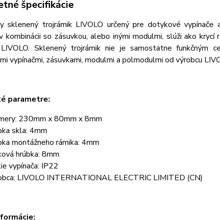
tné špecifikácie
ny sklenený trojrámik LIVOLO určený pre dotykové vypínače 
v kombinácii so zásuvkou, alebo inými modulmi, slúži ako krycí
 LIVOLO. Sklenený trojrámik nie je samostatne funkčným ce
mi vypínačmi, zásuvkami, modulmi a polmodulmi od výrobcu LIV
ké parametre:
mery: 230mm x 80mm x 8mm
bka skla: 4mm
bka montážneho rámika: 4mm
ková hrúbka: 8mm
tie vypínača: IP22
obca: LIVOLO INTERNATIONAL ELECTRIC LIMITED (CN)
nformácie: