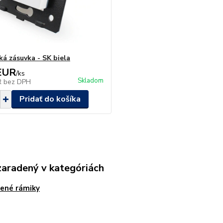
ká zásuvka - SK biela
EUR
/
ks
Skladom
R
bez DPH
Pridať do košíka
zaradený v kategóriách
ené rámiky