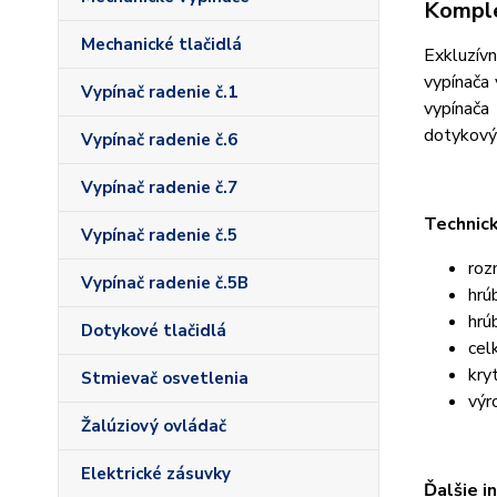
Komple
Mechanické tlačidlá
Exkluzív
vypínača 
Vypínač radenie č.1
vypínača
dotykový
Vypínač radenie č.6
Vypínač radenie č.7
Technic
Vypínač radenie č.5
roz
Vypínač radenie č.5B
hrú
hrú
Dotykové tlačidlá
cel
kry
Stmievač osvetlenia
výr
Žalúziový ovládač
Elektrické zásuvky
Ďalšie i