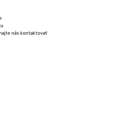
e
ku
áhajte nás kontaktovať