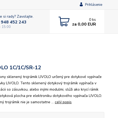
Prihlásenie
e si rady? Zavolajte.
0
ks
 948 452 243
za
0,00 EUR
- 15:00
OLO 1C/1C/SR-12
ívny sklenený trojrámik LIVOLO určený pre dotykové vypínače
vky LIVOLO. Tento sklenený dotykový trojrámik vypínača v
ácii so zásuvkou, alebo inými modulmi, slúži ako krycí rámik
dotyková plocha pre elektroniku dotykového vypínača LIVOLO.
ný trojrámik nie je samostatne ...
celý popis