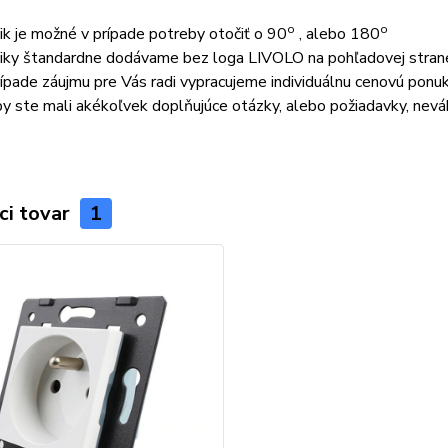
o
o
ik je možné v prípade potreby otočiť o 90
, alebo 180
iky štandardne dodávame bez loga LIVOLO na pohľadovej stran
rípade záujmu pre Vás radi vypracujeme individuálnu cenovú ponu
by ste mali akékoľvek doplňujúce otázky, alebo požiadavky, nev
ci tovar
1