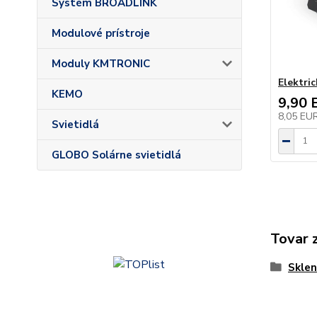
Systém BROADLINK
Modulové prístroje
Moduly KMTRONIC
Elektric
KEMO
9,90 
8,05 EU
Svietidlá
GLOBO Solárne svietidlá
Tovar 
Sklen