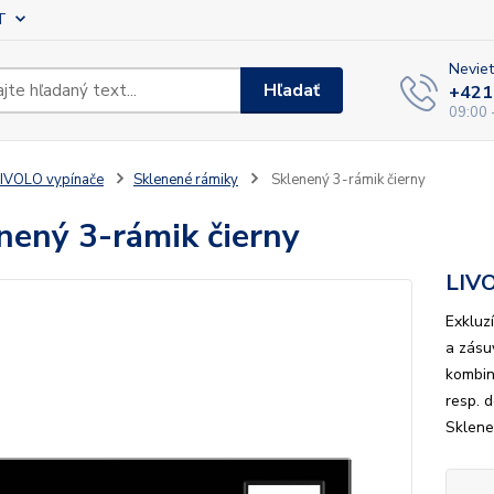
T
Neviet
Hľadať
+421
09:00 
IVOLO vypínače
Sklenené rámiky
Sklenený 3-rámik čierny
nený 3-rámik čierny
LIV
Exkluz
a zásu
kombin
resp. 
Sklene