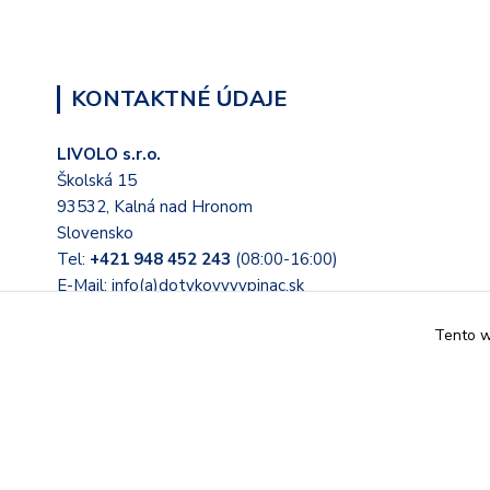
KONTAKTNÉ ÚDAJE
LIVOLO s.r.o.
Školská 15
93532, Kalná nad Hronom
Slovensko
Tel:
+421 948 452 243
(08:00-16:00)
E-Mail: info(a)dotykovyvypinac.sk
Tento we
© 2022 Tieto stránky prevádzkuje LIVOLO s.r.o. Školská 15, 
Slovensko