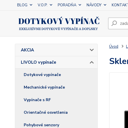
BLOG
V.O.P.
PORADŇA
NÁVODY
KONTAK
Úvod
L
AKCIA
Skle
LIVOLO vypínače
Dotykové vypínače
Mechanické vypínače
Vypínače s RF
Orientačné osvetlenia
Pohybové senzory