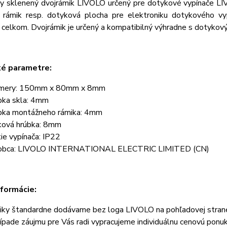
ny sklenený dvojrámik LIVOLO určený pre dotykové vypínače LI
í rámik resp. dotyková plocha pre elektroniku dotykového v
celkom. Dvojrámik je určený a kompatibilný výhradne s dotykov
ké parametre:
mery: 150mm x 80mm x 8mm
bka skla: 4mm
bka montážneho rámika: 4mm
ková hrúbka: 8mm
tie vypínača: IP22
obca: LIVOLO INTERNATIONAL ELECTRIC LIMITED (CN)
nformácie:
iky štandardne dodávame bez loga LIVOLO na pohľadovej stran
rípade záujmu pre Vás radi vypracujeme individuálnu cenovú ponu