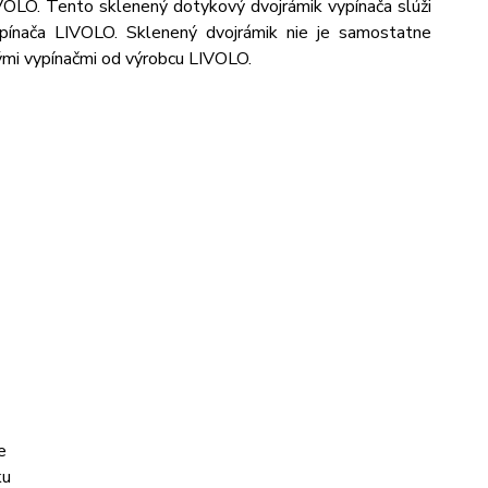
VOLO. Tento sklenený dotykový dvojrámik vypínača slúži
ypínača LIVOLO. Sklenený dvojrámik nie je samostatne
ými vypínačmi od výrobcu LIVOLO.
e
ku