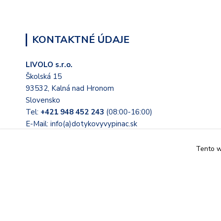
KONTAKTNÉ ÚDAJE
LIVOLO s.r.o.
Školská 15
93532, Kalná nad Hronom
Slovensko
Tel:
+421 948 452 243
(08:00-16:00)
E-Mail: info(a)dotykovyvypinac.sk
Tento we
© 2022 Tieto stránky prevádzkuje LIVOLO s.r.o. Školská 15, 
Slovensko