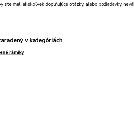
by ste mali akékoľvek doplňujúce otázky, alebo požiadavky, nev
zaradený v kategóriách
ené rámiky