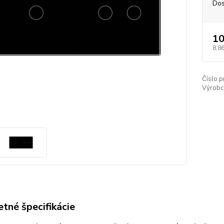
Dos
10
8,8
Číslo p
Výrobc
tné špecifikácie