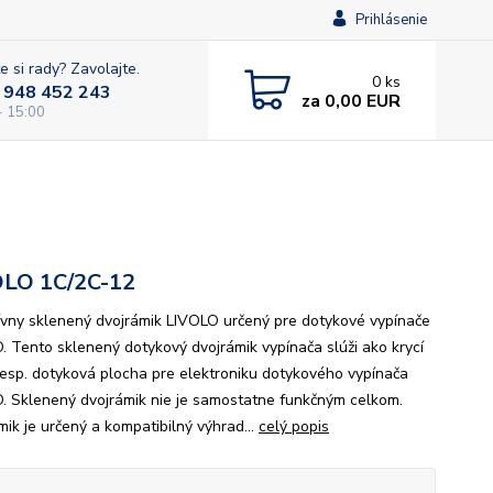
Prihlásenie
e si rady? Zavolajte.
0
ks
 948 452 243
za
0,00 EUR
- 15:00
OLO 1C/2C-12
ívny sklenený dvojrámik LIVOLO určený pre dotykové vypínače
. Tento sklenený dotykový dvojrámik vypínača slúži ako krycí
resp. dotyková plocha pre elektroniku dotykového vypínača
. Sklenený dvojrámik nie je samostatne funkčným celkom.
mik je určený a kompatibilný výhrad...
celý popis