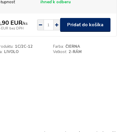
tupnosť
ihneď k odberu
,90 EUR
/
ks
Pridať do košíka
6 EUR
bez DPH
roduktu:
1C/2C-12
Farba:
ČIERNA
a:
LIVOLO
Veľkosť:
2-RÁM