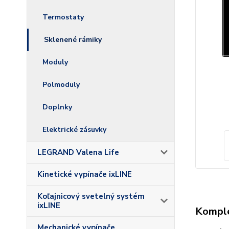
Termostaty
Sklenené rámiky
Moduly
Polmoduly
Doplnky
Elektrické zásuvky
LEGRAND Valena Life
Kinetické vypínače ixLINE
Koľajnicový svetelný systém
ixLINE
Komple
Mechanické vypínače