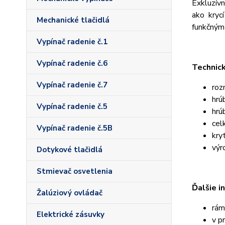
Exkluzív
ako kryc
Mechanické tlačidlá
funkčným 
Vypínač radenie č.1
Vypínač radenie č.6
Technic
Vypínač radenie č.7
roz
hrú
Vypínač radenie č.5
hrú
cel
Vypínač radenie č.5B
kry
výr
Dotykové tlačidlá
Stmievač osvetlenia
Ďalšie i
Žalúziový ovládač
rám
Elektrické zásuvky
v p