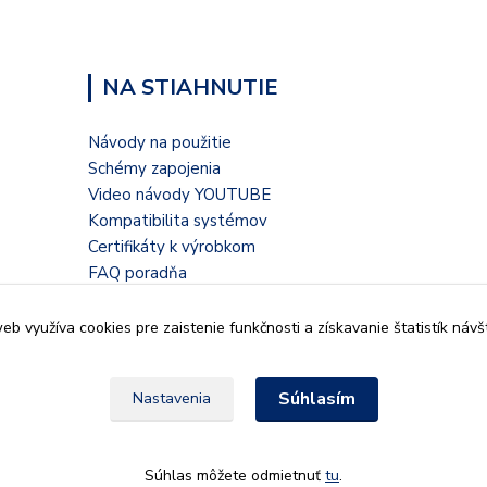
NA STIAHNUTIE
Návody na použitie
Schémy zapojenia
Video návody YOUTUBE
Kompatibilita systémov
Certifikáty k výrobkom
FAQ poradňa
Blogové články
b využíva cookies pre zaistenie funkčnosti a získavanie štatistík návš
Súhlasím
Nastavenia
935 32, Kalná nad Hronom,
Súhlas môžete odmietnuť
tu
.