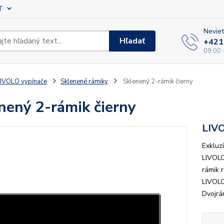
T
Neviet
Hľadať
+421
09:00 
IVOLO vypínače
Sklenené rámiky
Sklenený 2-rámik čierny
nený 2-rámik čierny
LIV
Exkluz
LIVOLO
rámik 
LIVOLO
Dvojrá