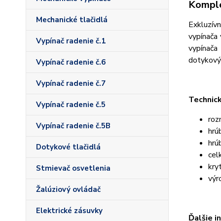
Komple
Mechanické tlačidlá
Exkluzív
vypínača 
Vypínač radenie č.1
vypínača
dotykový
Vypínač radenie č.6
Vypínač radenie č.7
Technic
Vypínač radenie č.5
roz
Vypínač radenie č.5B
hrú
hrú
Dotykové tlačidlá
cel
kry
Stmievač osvetlenia
výr
Žalúziový ovládač
Elektrické zásuvky
Ďalšie i