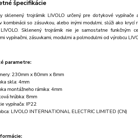
tné špecifikácie
ny sklenený trojrámik LIVOLO určený pre dotykové vypínače 
v kombinácii so zásuvkou, alebo inými modulmi, slúži ako krycí
 LIVOLO. Sklenený trojrámik nie je samostatne funkčným ce
mi vypínačmi, zásuvkami, modulmi a polmodulmi od výrobcu LIV
ké parametre:
mery: 230mm x 80mm x 8mm
bka skla: 4mm
bka montážneho rámika: 4mm
ková hrúbka: 8mm
tie vypínača: IP22
obca: LIVOLO INTERNATIONAL ELECTRIC LIMITED (CN)
nformácie: