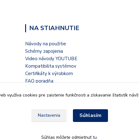
NA STIAHNUTIE
Návody na použitie
Schémy zapojenia
Video návody YOUTUBE
Kompatibilita systémov
Certifikáty k výrobkom
FAQ poradňa
Blogové články
b využíva cookies pre zaistenie funkčnosti a získavanie štatistík návš
Súhlasím
Nastavenia
935 32, Kalná nad Hronom,
Súhlas môžete odmietnuť
tu
.