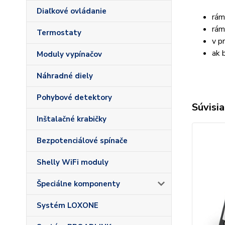
Diaľkové ovládanie
rám
rám
Termostaty
v p
ak 
Moduly vypínačov
Náhradné diely
Pohybové detektory
Súvisia
Inštalačné krabičky
Bezpotenciálové spínače
Shelly WiFi moduly
Špeciálne komponenty
Systém LOXONE