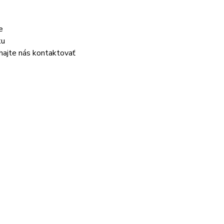
e
ku
áhajte nás kontaktovať