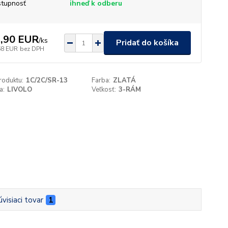
tupnosť
ihneď k odberu
,90 EUR
/
ks
Pridať do košíka
68 EUR
bez DPH
roduktu:
1C/2C/SR-13
Farba:
ZLATÁ
a:
LIVOLO
Veľkosť:
3-RÁM
úvisiaci tovar
1