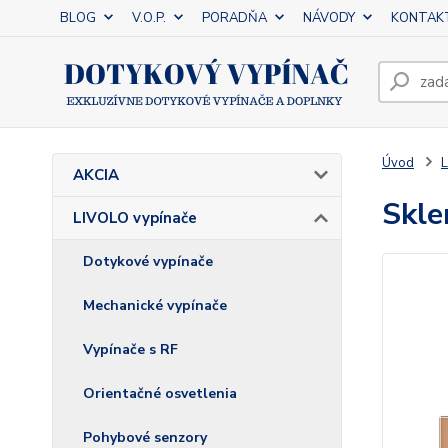
BLOG
V.O.P.
PORADŇA
NÁVODY
KONTAK
Úvod
L
AKCIA
Skle
LIVOLO vypínače
Dotykové vypínače
Mechanické vypínače
Vypínače s RF
Orientačné osvetlenia
Pohybové senzory