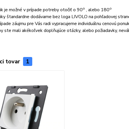
o
o
ik je možné v prípade potreby otočiť o 90
, alebo 180
iky štandardne dodávame bez loga LIVOLO na pohľadovej stran
rípade záujmu pre Vás radi vypracujeme individuálnu cenovú ponu
by ste mali akékoľvek doplňujúce otázky, alebo požiadavky, nev
ci tovar
1