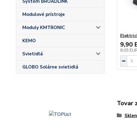
Systém BROADLINK
Modulové prístroje
Moduly KMTRONIC
Elektric
KEMO
9,90 
8,05 EU
Svietidlá
GLOBO Solárne svietidlá
Tovar 
Sklen