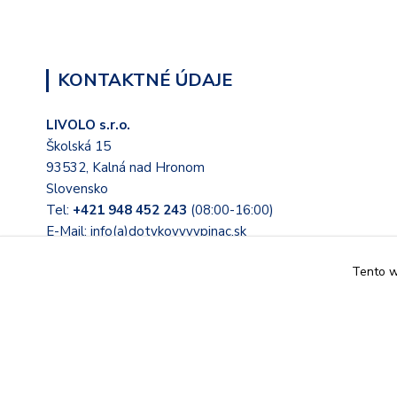
KONTAKTNÉ ÚDAJE
LIVOLO s.r.o.
Školská 15
93532, Kalná nad Hronom
Slovensko
Tel:
+421 948 452 243
(08:00-16:00)
E-Mail: info(a)dotykovyvypinac.sk
Tento we
© 2022 Tieto stránky prevádzkuje LIVOLO s.r.o. Školská 15, 
Slovensko