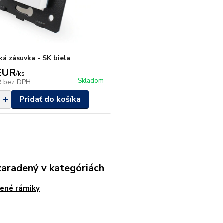
ká zásuvka - SK biela
EUR
/
ks
Skladom
R
bez DPH
Pridať do košíka
zaradený v kategóriách
ené rámiky