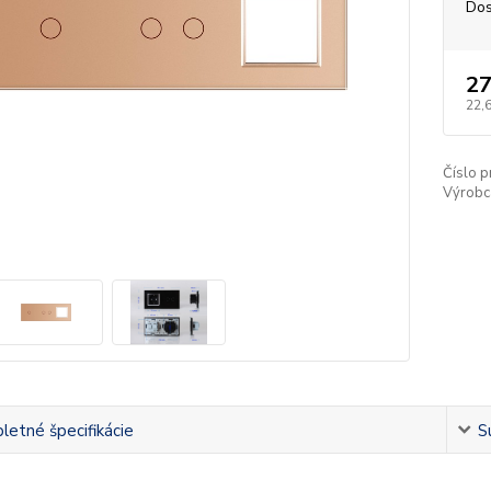
Dos
27
22,
Číslo p
Výrobc
etné špecifikácie
S