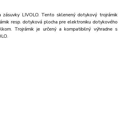
a zásuvky LIVOLO. Tento sklenený dotykový trojrámik
 rámik resp. dotyková plocha pre elektroniku dotykového
lkom. Trojrámik je určený a kompatibilný výhradne s
OLO.