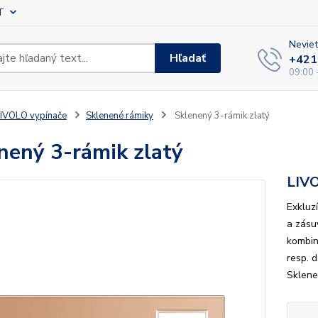
T
Neviet
Hľadať
+421
09:00 
IVOLO vypínače
Sklenené rámiky
Sklenený 3-rámik zlatý
nený 3-rámik zlatý
LIV
Exkluz
a zásu
kombin
resp. 
Sklene