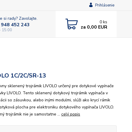
Prihlásenie
e si rady? Zavolajte.
0
ks
 948 452 243
za
0,00 EUR
- 15:00
OLO 1C/2C/SR-13
ívny sklenený trojrámik LIVOLO určený pre dotykové vypínače
vky LIVOLO. Tento sklenený dotykový trojrámik vypínača v
ácii so zásuvkou, alebo inými modulmi, slúži ako krycí rámik
dotyková plocha pre elektroniku dotykového vypínača LIVOLO.
ný trojrámik nie je samostatne ...
celý popis