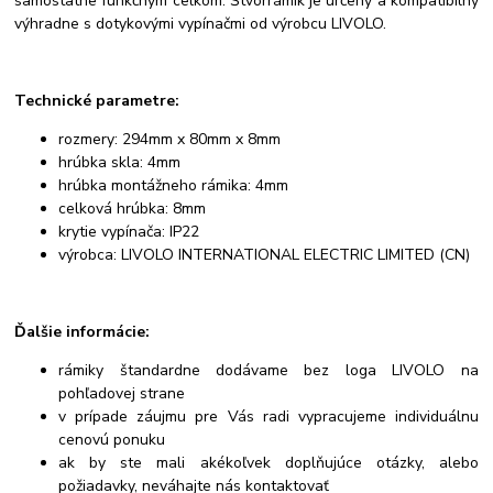
samostatne funkčným celkom. Štvorrámik je určený a kompatibilný
výhradne s dotykovými vypínačmi od výrobcu LIVOLO.
Technické parametre:
rozmery: 294mm x 80mm x 8mm
hrúbka skla: 4mm
hrúbka montážneho rámika: 4mm
celková hrúbka: 8mm
krytie vypínača: IP22
výrobca: LIVOLO INTERNATIONAL ELECTRIC LIMITED (CN)
Ďalšie informácie:
rámiky štandardne dodávame bez loga LIVOLO na
pohľadovej strane
v prípade záujmu pre Vás radi vypracujeme individuálnu
cenovú ponuku
ak by ste mali akékoľvek doplňujúce otázky, alebo
požiadavky, neváhajte nás kontaktovať