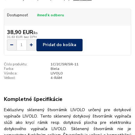
Dostupnosť
ihneď k odberu
38,90 EUR
/
ks
31,63 EUR
bez DPH
Pridať do košíka
Číslo produktu:
1C/2C/SR/SR-11
Farba:
Biela
Výrobca:
LIVOLO
Veľkosť:
4-RÁM
Kompletné špecifikácie
Exkluzívny sklenený štvorrámik LIVOLO určený pre dotykové
vypínače LIVOLO. Tento sklenený dotykový štvorrámik vypínača
slúži ako krycí rámik resp. dotyková plocha pre elektroniku
dotykového vypínača LIVOLO. Sklenený štvorrámik nie je