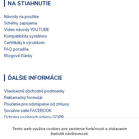
NA STIAHNUTIE
Návody na použitie
Schémy zapojenia
Video návody YOUTUBE
Kompatibilita systémov
Certifikáty k výrobkom
FAQ poradňa
Blogové články
ĎALŠIE INFORMÁCIE
Všeobecné obchodné podmienky
Reklamačný formulár
Poučenie pre odstúpenie od zmluvy
Sociálne siete FACEBOOK
Ochrana osobných údajov GDPR
Nezávislé hodnotenie HEUREKA
Tento web využíva cookies pre zaistenie funkčnosti a získavanie
Kontaktný formulár
štatistík návštevnosti.