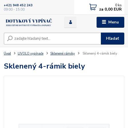
0
ks
+421 948 452 243
za
0,00 EUR
09:00 - 15:00
Menu
Hľadať
Úvod
LIVOLO vypínače
Sklenené rámiky
Sklenený 4-rámik biely
Sklenený 4-rámik biely