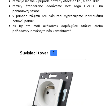
rámik je možné v prípade potreby otočiť o 90
, alebo 180
rámiky štandardne dodávame bez loga LIVOLO na
pohľadovej strane
v prípade záujmu pre Vás radi vypracujeme individuálnu
cenovú ponuku
ak by ste mali akékoľvek doplňujúce otázky, alebo
požiadavky, neváhajte nás kontaktovať
Súvisiaci tovar
1