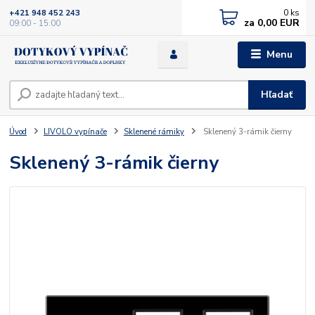
0
ks
+421 948 452 243
za
0,00 EUR
09:00 - 15:00
Menu
Hľadať
Úvod
LIVOLO vypínače
Sklenené rámiky
Sklenený 3-rámik čierny
Sklenený 3-rámik čierny