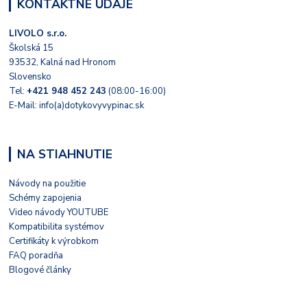
KONTAKTNÉ ÚDAJE
LIVOLO s.r.o.
Školská 15
93532, Kalná nad Hronom
Slovensko
Tel:
+421 948 452 243
(08:00-16:00)
E-Mail: info(a)dotykovyvypinac.sk
NA STIAHNUTIE
Návody na použitie
Schémy zapojenia
Video návody YOUTUBE
Kompatibilita systémov
Certifikáty k výrobkom
FAQ poradňa
Blogové články