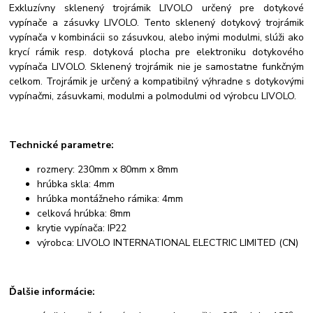
Exkluzívny sklenený trojrámik LIVOLO určený pre dotykové
vypínače a zásuvky LIVOLO. Tento sklenený dotykový trojrámik
vypínača v kombinácii so zásuvkou, alebo inými modulmi, slúži ako
krycí rámik resp. dotyková plocha pre elektroniku dotykového
vypínača LIVOLO. Sklenený trojrámik nie je samostatne funkčným
celkom. Trojrámik je určený a kompatibilný výhradne s dotykovými
vypínačmi, zásuvkami, modulmi a polmodulmi od výrobcu LIVOLO.
Technické parametre:
rozmery: 230mm x 80mm x 8mm
hrúbka skla: 4mm
hrúbka montážneho rámika: 4mm
celková hrúbka: 8mm
krytie vypínača: IP22
výrobca: LIVOLO INTERNATIONAL ELECTRIC LIMITED (CN)
Ďalšie informácie:
o
o