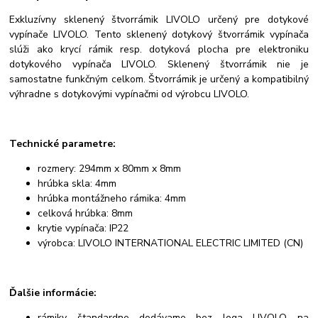
Exkluzívny sklenený štvorrámik LIVOLO určený pre dotykové
vypínače LIVOLO. Tento sklenený dotykový štvorrámik vypínača
slúži ako krycí rámik resp. dotyková plocha pre elektroniku
dotykového vypínača LIVOLO. Sklenený štvorrámik nie je
samostatne funkčným celkom. Štvorrámik je určený a kompatibilný
výhradne s dotykovými vypínačmi od výrobcu LIVOLO.
Technické parametre:
rozmery: 294mm x 80mm x 8mm
hrúbka skla: 4mm
hrúbka montážneho rámika: 4mm
celková hrúbka: 8mm
krytie vypínača: IP22
výrobca: LIVOLO INTERNATIONAL ELECTRIC LIMITED (CN)
Ďalšie informácie:
rámiky štandardne dodávame bez loga LIVOLO na