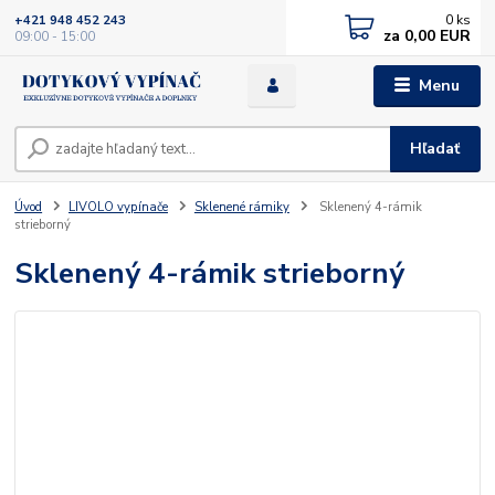
0
ks
+421 948 452 243
za
0,00 EUR
09:00 - 15:00
Menu
Hľadať
Úvod
LIVOLO vypínače
Sklenené rámiky
Sklenený 4-rámik
strieborný
Sklenený 4-rámik strieborný